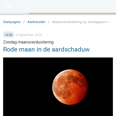
Startpagina
/
Aanbevolen
/
Maansverduistering op zondagavond - Ro
14:00
6 september 2025
Zondag maansverduistering
Rode maan in de aardschaduw