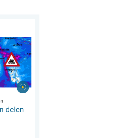
s 2026
an Azië. Een buitengewone moesson. . . woensdag 29 juli 2026
on
n delen