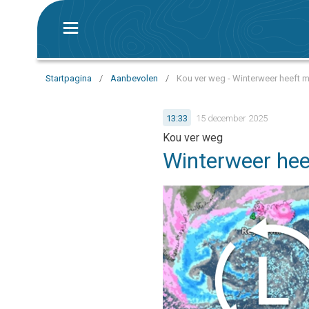
Startpagina
/
Aanbevolen
/
Kou ver weg - Winterweer heeft
13:33
15 december 2025
Kou ver weg
Winterweer he