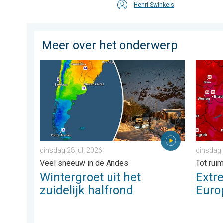
Henri Swinkels
Meer over het onderwerp
Wintergroet uit het zuidelijk halfrond. Veel sneeuw in 
Extreme
dinsdag 28 juli 2026
dinsdag
Veel sneeuw in de Andes
Tot rui
Wintergroet uit het
Extre
zuidelijk halfrond
Euro