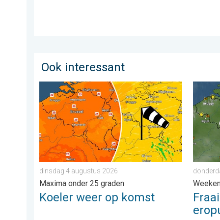
Ook interessant
Koeler weer op komst. Maxima onder 25 graden. . .
Fraai z
dinsdag 4 augustus 2026
donderda
Maxima onder 25 graden
Weeke
Koeler weer op komst
Fraa
eropu