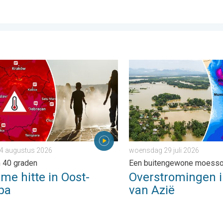
de Andes. . . dinsdag 28 juli 2026
 hitte in Oost-Europa. Tot ruim 40 graden. . . dinsdag 4 augustu
Overstromingen in delen v
 4 augustus 2026
woensdag 29 juli 2026
m 40 graden
Een buitengewone moess
me hitte in Oost-
Overstromingen i
pa
van Azië