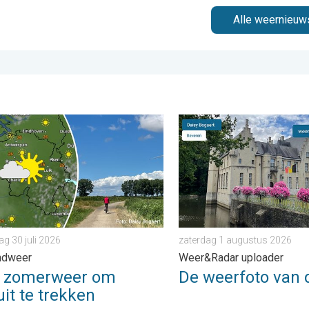
Alle weernieuw
 dinsdag 4 augustus 2026
omerweer om eropuit te trekken. Weekendweer. . . donderdag 30 
De weerfoto van de week. 
g 30 juli 2026
zaterdag 1 augustus 2026
ndweer
Weer&Radar uploader
i zomerweer om
De weerfoto van 
it te trekken