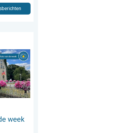
sberichten
juli 2026
Weer&Radar uploader. . . zaterdag 1 augustus 2026
de week