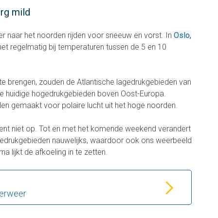
rg mild
er naar het noorden rijden voor sneeuw en vorst. In
Oslo,
het regelmatig bij temperaturen tussen de 5 en 10
 te brengen, zouden de Atlantische lagedrukgebieden van
de huidige hogedrukgebieden boven Oost-Europa.
n gemaakt voor polaire lucht uit het hoge noorden.
ment niet op. Tot en met het komende weekend verandert
agedrukgebieden nauwelijks, waardoor ook ons weerbeeld
rna lijkt de afkoeling in te zetten.
terweer