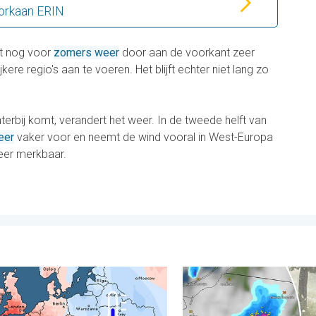
orkaan ERIN
st nog voor
zomers weer
door aan de voorkant zeer
jkere regio's aan te voeren. Het blijft echter niet lang zo
erbij komt, verandert het weer. In de tweede helft van
eer
vaker voor en neemt de wind vooral in West-Europa
eer merkbaar.
nd. . . woensdag 5 augustus 2026
eersverschillen in juli. Tweedeling Europa. . . maandag 3 august
Hagel als tennisballen in P