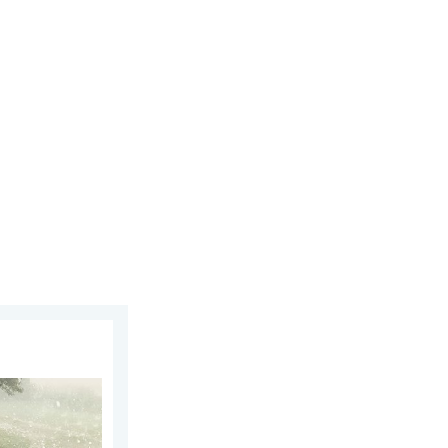
us 2026
olen. Zwaar onweer treft steden. . . vrijdag 7 augustus 2026