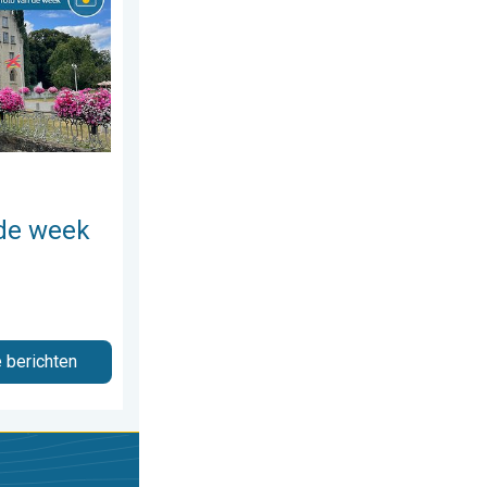
de week
e berichten