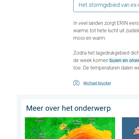
Het stormgebied van ex-
In veel landen zorgt ERIN eer
warme tot hete lucht uit zuideli
mooi en warm:
Zodra het lagedrukgebied dicht
de week komen
buien en onw
toe. De temperaturen dalen w
Michael Krucker
Meer over het onderwerp
Tyfoon Dolphin op weg naar Japan. Veel regen en wi
Grote w