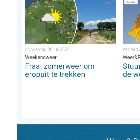
donderdag 30 juli 2026
zondag 
Weekendweer
Weer&R
Fraai zomerweer om
Stuu
eropuit te trekken
de w