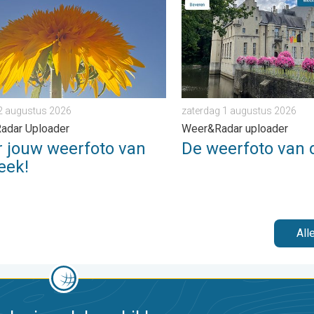
2 augustus 2026
zaterdag 1 augustus 2026
adar Uploader
Weer&Radar uploader
r jouw weerfoto van
De weerfoto van 
eek!
All