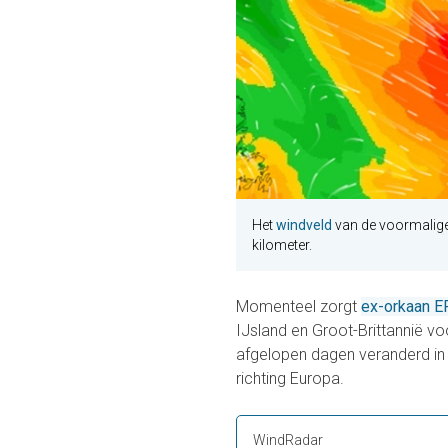
Het
windveld
van de voormalige
kilometer.
Momenteel zorgt
ex-orkaan E
IJsland en Groot-Brittannië v
afgelopen dagen veranderd in 
richting Europa.
WindRadar