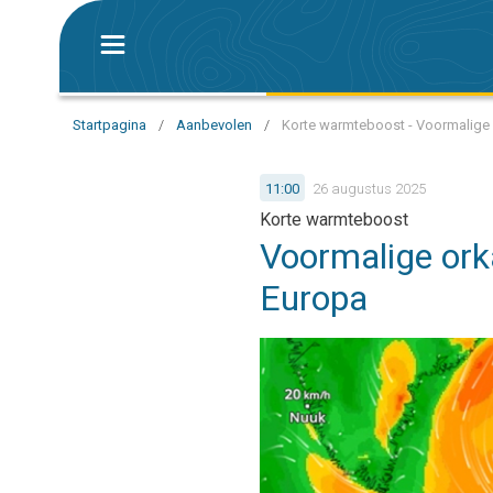
Startpagina
/
Aanbevolen
/
Korte warmteboost - Voormalige 
11:00
26 augustus 2025
Korte warmteboost
Voormalige ork
Europa