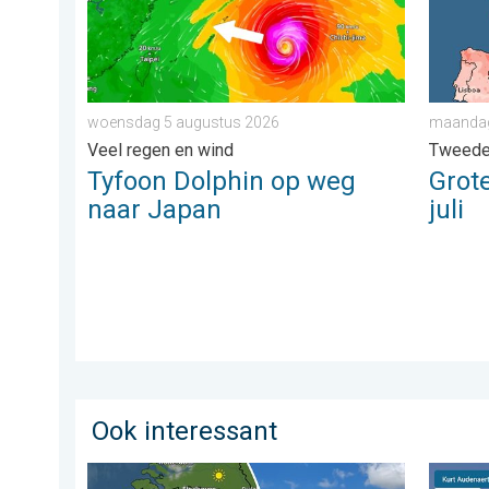
woensdag 5 augustus 2026
maandag
Veel regen en wind
Tweede
Tyfoon Dolphin op weg
Grote
naar Japan
juli
Ook interessant
Fraai zomerweer om eropuit te trekken. Weekendweer
Stuur j