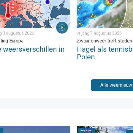
 3 augustus 2026
vrijdag 7 augustus 2026
ling Europa
Zwaar onweer treft steden
 weersverschillen in
Hagel als tennisb
Polen
Alle weernieuw
. . . donderdag 30 juli 2026
ouw weerfoto van de week!. Weer&Radar Uploader. . . zondag 2
De weerfoto van de week. 