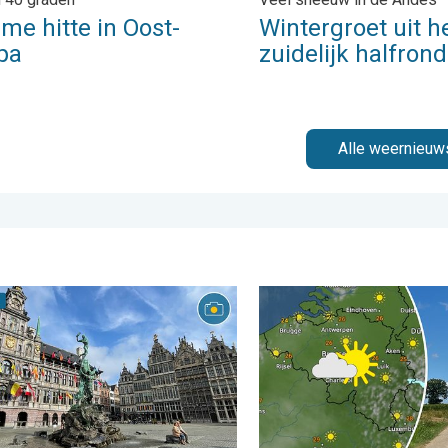
me hitte in Oost-
Wintergroet uit h
pa
zuidelijk halfrond
Alle weernieuw
rijdag 24 juli 2026
ouw weerfoto van de week!. Weer&Radar uploader. . . zaterdag 25
Fraai zomerweer om eropuit