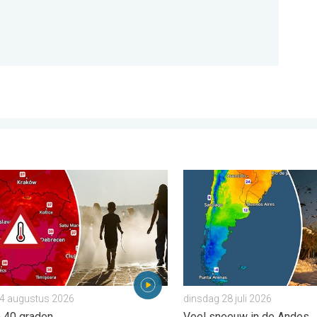
. . . zondag 2 augustus 2026
 hitte in Oost-Europa. Tot ruim 40 graden. . . dinsdag 4 augustu
Wintergroet uit het zuidelij
 4 augustus 2026
dinsdag 28 juli 2026
m 40 graden
Veel sneeuw in de Andes