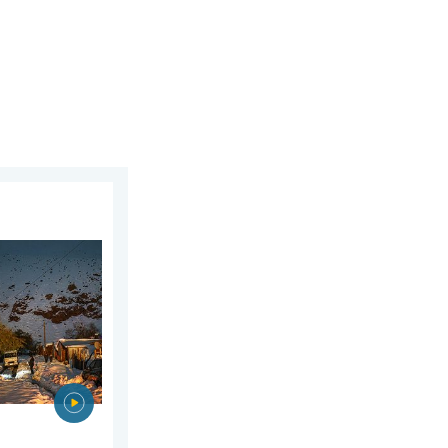
s 2026
k halfrond. Veel sneeuw in de Andes. . . dinsdag 28 juli 2026