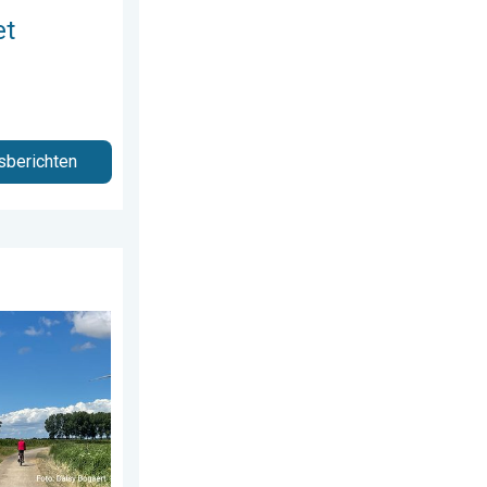
et
sberichten
 juli 2026
 te trekken. Weekendweer. . . donderdag 30 juli 2026