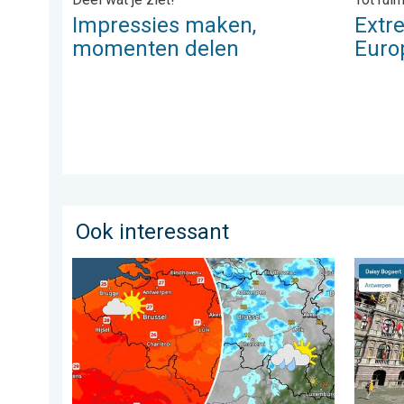
Impressies maken,
Extre
momenten delen
Euro
Ook interessant
Zomerse zaterdag, buiige zondag. Weekendweer. . . v
Stuur j