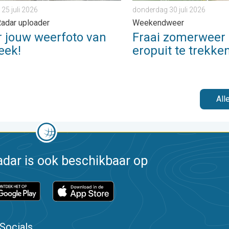
 25 juli 2026
donderdag 30 juli 2026
adar uploader
Weekendweer
r jouw weerfoto van
Fraai zomerweer
eek!
eropuit te trekke
All
dar is ook beschikbaar op
Socials