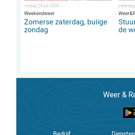
vrijdag 24 juli 2026
zaterdag
Weekendweer
Weer&R
Zomerse zaterdag, buiige
Stuu
zondag
de w
Weer & Ra
Bedrijf
Diensten