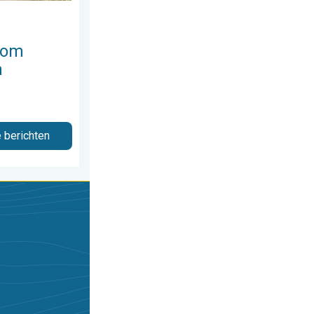
 om
n
e berichten