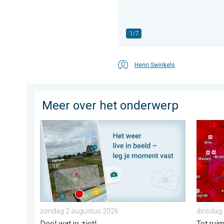
1/7
Henri Swinkels
Meer over het onderwerp
Impressies maken, momenten delen. Deel wat je ziet!
Extreme
zondag 2 augustus 2026
dinsdag
Deel wat je ziet!
Tot rui