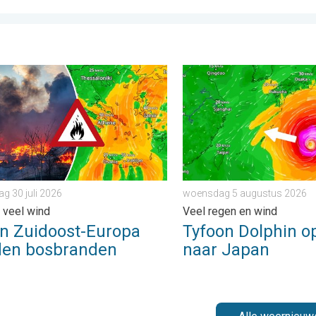
. vrijdag 31 juli 2026
Zuidoost-Europa woeden bosbranden. Hitte en veel wind. . . dond
Tyfoon Dolphin op weg naa
g 30 juli 2026
woensdag 5 augustus 2026
n veel wind
Veel regen en wind
in Zuidoost-Europa
Tyfoon Dolphin o
en bosbranden
naar Japan