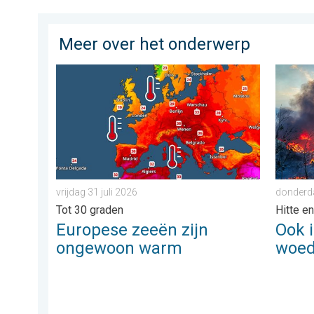
Meer over het onderwerp
Europese zeeën zijn ongewoon warm. Tot 30 graden. . 
Ook in 
vrijdag 31 juli 2026
donderda
Tot 30 graden
Hitte e
Europese zeeën zijn
Ook 
ongewoon warm
woed