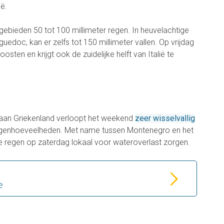
ië.
 gebieden 50 tot 100 millimeter regen. In heuvelachtige
edoc, kan er zelfs tot 150 millimeter vallen. Op vrijdag
osten en krijgt ook de zuidelijke helft van Italië te
aan Griekenland verloopt het weekend
zeer wisselvallig
regenhoeveelheden. Met name tussen Montenegro en het
 regen op zaterdag lokaal voor wateroverlast zorgen.
e