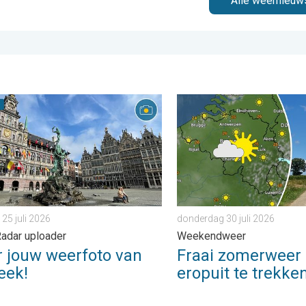
Alle weernieuw
rijdag 24 juli 2026
ouw weerfoto van de week!. Weer&Radar uploader. . . zaterdag 25
Fraai zomerweer om eropuit
 25 juli 2026
donderdag 30 juli 2026
adar uploader
Weekendweer
r jouw weerfoto van
Fraai zomerweer
eek!
eropuit te trekke