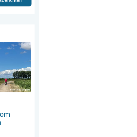
sberichten
 juli 2026
 te trekken. Weekendweer. . . donderdag 30 juli 2026
 om
n