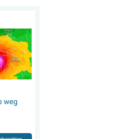
erdag 30 juli 2026
r Japan. Veel regen en wind. . . woensdag 5 augustus 2026
p weg