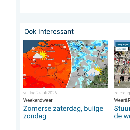
Ook interessant
Zomerse zaterdag, buiige zondag. Weekendweer. . . v
Stuur j
vrijdag 24 juli 2026
zaterdag
Weekendweer
Weer&R
Zomerse zaterdag, buiige
Stuu
zondag
de w