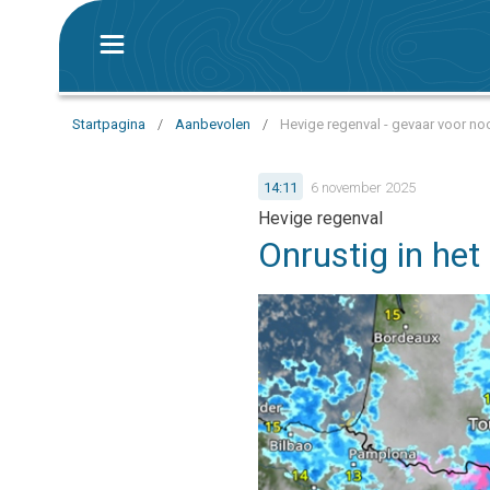
Startpagina
/
Aanbevolen
/
Hevige regenval - gevaar voor n
14:11
6 november 2025
Hevige regenval
Onrustig in he