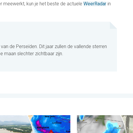
r meewerkt, kun je het beste de actuele
WeerRadar
in
 van de Perseïden. Dit jaar zullen de vallende sterren
e maan slechter zichtbaar zijn.
nd. . . woensdag 5 augustus 2026
omingen in delen van Azië. Een buitengewone moesson. . . woen
Hagel als tennisballen in P