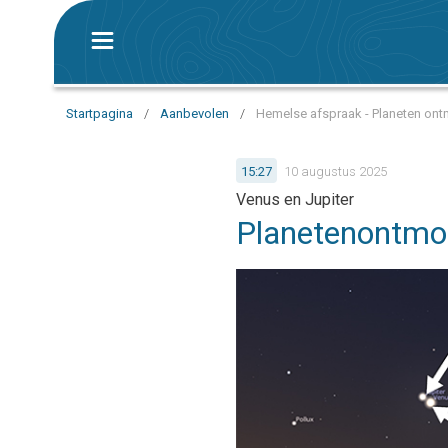
Startpagina
/
Aanbevolen
/
Hemelse afspraak - Planeten on
15:27
10 augustus 2025
Venus en Jupiter
Planetenontmo