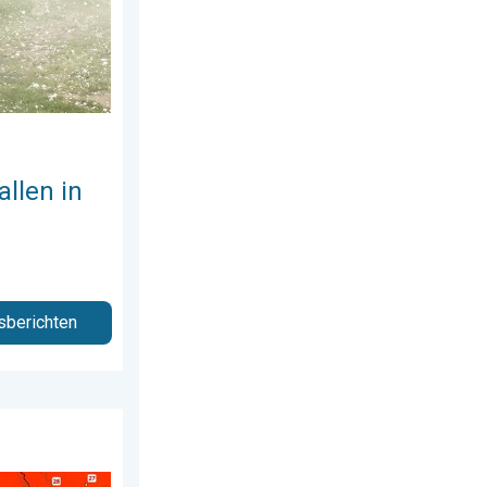
allen in
sberichten
 augustus 2026
de week. Bijna overal zomers warm. . . donderdag 23 juli 2026