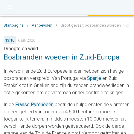
Startpagina
/
Aanbevolen
/
Groot gevaar: bosbranden woeden in Zuid
13:10
6 juli 2026
Droogte en wind
Bosbranden woeden in Zuid-Europa
In verschillende Zuid-Europese landen hebben zich hevige
bosbranden verspreid. Van Portugal via
Spanje
en Zuid-
Frankrijk tot in Griekenland zijn duizenden brandweerlieden in
actie gekomen om de vlammen onder controle te krijgen.
In de
Franse Pyreneeën
bestrijden hulpdiensten de vlammen
op een gebied van meer dan 4.600 hectare in moeilijk
toegankelijk terrein. Inmiddels moesten 10.000 mensen uit
verschillende dorpen worden geëvacueerd. Ook de derde
etappe van de Tour de France wordt hierdoor getroffen en