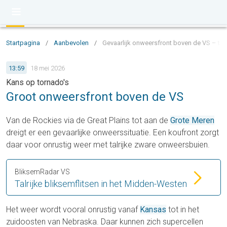
Startpagina
/
Aanbevolen
/
Gevaarlijk onweersfront boven de VS – tor
13:59
18 mei 2026
Kans op tornado's
Groot onweersfront boven de VS
Van de Rockies via de Great Plains tot aan de
Grote Meren
dreigt er een gevaarlijke onweerssituatie. Een koufront zorgt
daar voor onrustig weer met talrijke zware onweersbuien.
BliksemRadar VS
Talrijke bliksemflitsen in het Midden-Westen
Het weer wordt vooral onrustig vanaf
Kansas
tot in het
zuidoosten van Nebraska. Daar kunnen zich supercellen