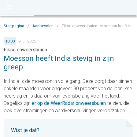
Startpagina
/
Aanbevolen
/
Fikse onweersbuien - Moesson heeft India s
10:00
9 juli 2026
Fikse onweersbuien
Moesson heeft India stevig in zijn
greep
In India is de moesson in volle gang. Deze zorgt daar binnen
enkele maanden voor ongeveer 80 procent van de jaarlijkse
neerslag en is daarom van levensbelang voor het land.
Dagelijks zijn
er op de
WeerRadar onweersbuien
te zien, die
ook overstromingen en aardverschuivingen veroorzaken.
Wist je dat?