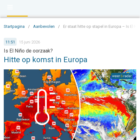
Startpagina
/
Aanbevolen
/
Er staat hitte op stapel in Europa – Is El N
11:51
15 juni 2026
Is El Niño de oorzaak?
Hitte op komst in Europa