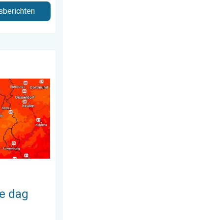
sberichten
s 2026
de week. Bijna overal zomers warm. . . donderdag 23 juli 2026
e dag