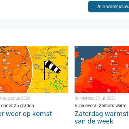
Alle weernieuw
. . . donderdag 30 juli 2026
weer op komst. Maxima onder 25 graden. . . dinsdag 4 augustu
Zaterdag warmste dag van 
 4 augustus 2026
donderdag 23 juli 2026
 onder 25 graden
Bijna overal zomers warm
er weer op komst
Zaterdag warmst
van de week