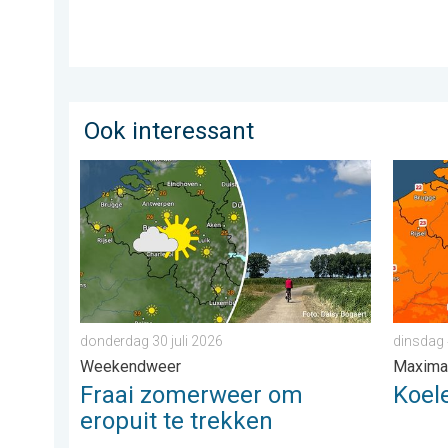
Ook interessant
Fraai zomerweer om eropuit te trekken. Weekendweer
Koeler 
donderdag 30 juli 2026
dinsdag
Weekendweer
Maxima
Fraai zomerweer om
Koel
eropuit te trekken