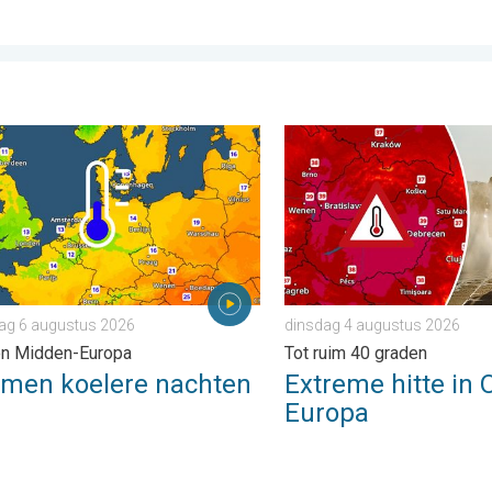
 . maandag 3 augustus 2026
n koelere nachten aan. West- en Midden-Europa. . . donderdag
Extreme hitte in Oost-Euro
ag 6 augustus 2026
dinsdag 4 augustus 2026
en Midden-Europa
Tot ruim 40 graden
omen koelere nachten
Extreme hitte in 
Europa