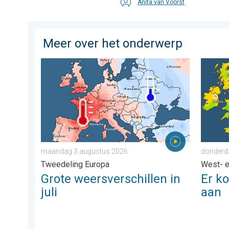
Anita van Voorst
Meer over het onderwerp
Grote weersverschillen in juli. Tweedeling Europa. .
Er kome
maandag 3 augustus 2026
donderd
Tweedeling Europa
West- 
Grote weersverschillen in
Er k
juli
aan