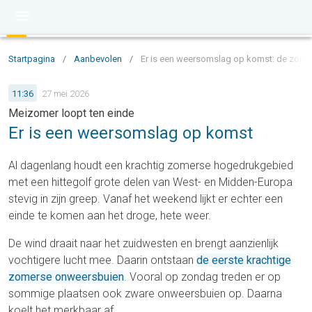
Startpagina
/
Aanbevolen
/
Er is een weersomslag op komst: de zomer
11:36
27 mei 2026
Meizomer loopt ten einde
Er is een weersomslag op komst
Al dagenlang houdt een krachtig zomerse hogedrukgebied
met een hittegolf grote delen van West- en Midden-Europa
stevig in zijn greep. Vanaf het weekend lijkt er echter een
einde te komen aan het droge, hete weer.
De wind draait naar het zuidwesten en brengt aanzienlijk
vochtigere lucht mee. Daarin ontstaan
de eerste krachtige
zomerse onweersbuien
. Vooral op zondag treden er op
sommige plaatsen ook zware onweersbuien op. Daarna
koelt het merkbaar af.