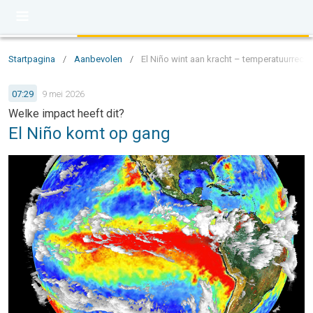
Startpagina
/
Aanbevolen
/
El Niño wint aan kracht – temperatuurreco
07:29
9 mei 2026
Welke impact heeft dit?
El Niño komt op gang