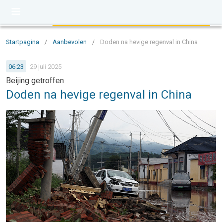
Startpagina
/
Aanbevolen
/
Doden na hevige regenval in China
06:23
29 juli 2025
Beijing getroffen
Doden na hevige regenval in China