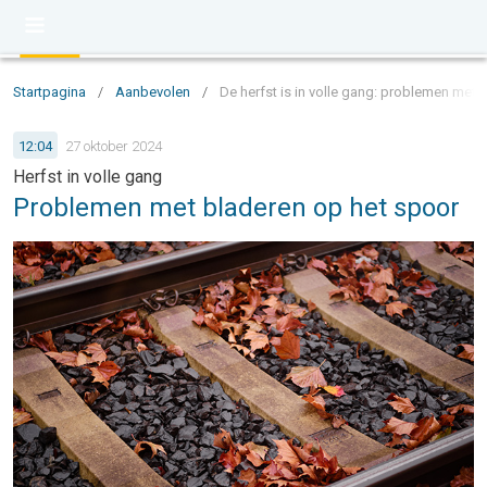
Startpagina
/
Aanbevolen
/
De herfst is in volle gang: problemen met 
12:04
27 oktober 2024
Herfst in volle gang
Problemen met bladeren op het spoor