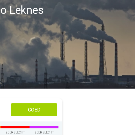
gio Leknes
GOED
ZEER SLECHT
ZEER SLECHT