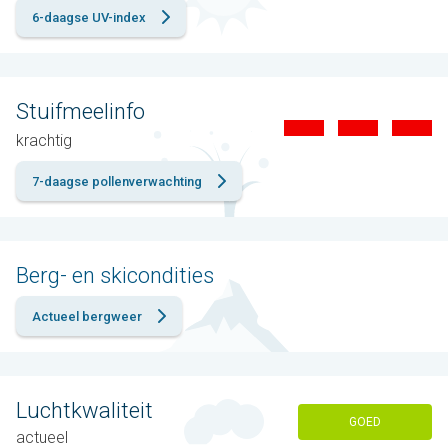
6-daagse UV-index
Stuifmeelinfo
krachtig
7-daagse pollenverwachting
Berg- en skicondities
Actueel bergweer
Luchtkwaliteit
GOED
actueel