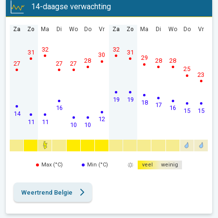
14-daagse verwachting
Za
Zo
Ma
Di
Wo
Do
Vr
Za
Zo
Ma
Di
Wo
Do
Vr
32
32
31
31
30
29
28
28
28
27
27
27
25
23
19
19
18
17
16
16
15
15
14
12
11
11
10
10
Max (°C)
Min (°C)
veel
weinig
Weertrend Belgie