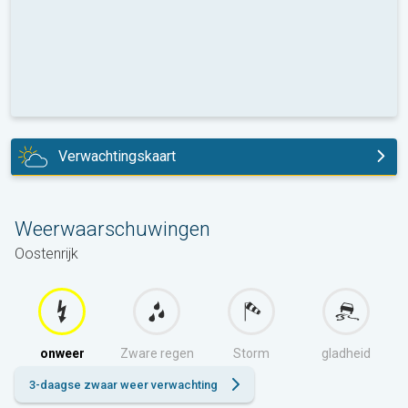
Verwachtingskaart
vandaag
Weerwaarschuwingen
Oostenrijk
onweer
Zware regen
Storm
gladheid
3-daagse zwaar weer verwachting