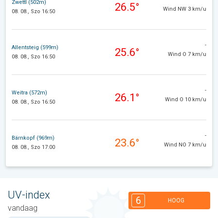
Zwettl (502m)
26.5°
Wind NW 3 km/u
08. 08., Szo 16:50
-
Allentsteig (599m)
25.6°
Wind O 7 km/u
08. 08., Szo 16:50
-
Weitra (572m)
26.1°
Wind O 10 km/u
08. 08., Szo 16:50
-
Bärnkopf (969m)
23.6°
Wind NO 7 km/u
08. 08., Szo 17:00
UV-index
6
HOOG
vandaag