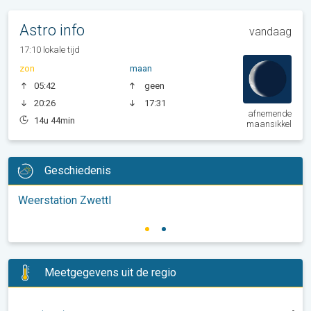
Astro info
vandaag
17:10 lokale tijd
zon
maan
05:42
geen
20:26
17:31
afnemende
14u 44min
maansikkel
Geschiedenis
Weerstation Zwettl
Meetgegevens uit de regio
-