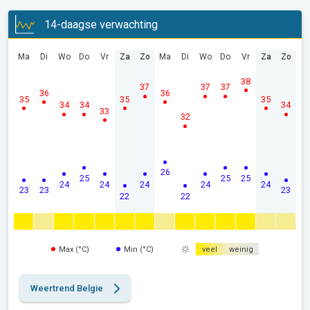
14-daagse verwachting
Ma
Di
Wo
Do
Vr
Za
Zo
Ma
Di
Wo
Do
Vr
Za
Zo
38
37
37
37
36
36
35
35
35
34
34
34
33
32
26
25
25
25
24
24
24
24
24
23
23
23
22
22
Max (°C)
Min (°C)
veel
weinig
Weertrend Belgie