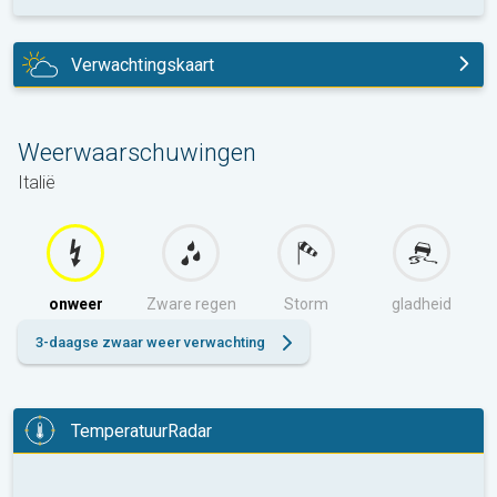
Verwachtingskaart
vandaag
Weerwaarschuwingen
Italië
onweer
Zware regen
Storm
gladheid
3-daagse zwaar weer verwachting
TemperatuurRadar