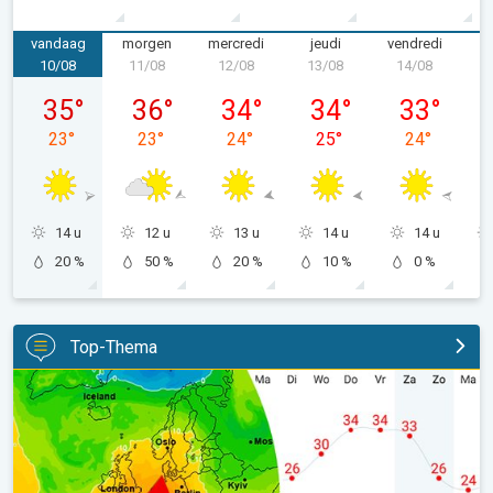
vandaag
morgen
mercredi
jeudi
vendredi
s
10/08
11/08
12/08
13/08
14/08
1
lundi 10/08
mardi 11/08
mercredi 12/08
jeudi 13/08
vendredi 14
35
°
36
°
34
°
34
°
33
°
23
°
23
°
24
°
25
°
24
°
14 u
12 u
13 u
14 u
14 u
20 %
50 %
20 %
10 %
0 %
Top-Thema
Nieuwe hittepiek deze week. 14-daagse weertrend. . .