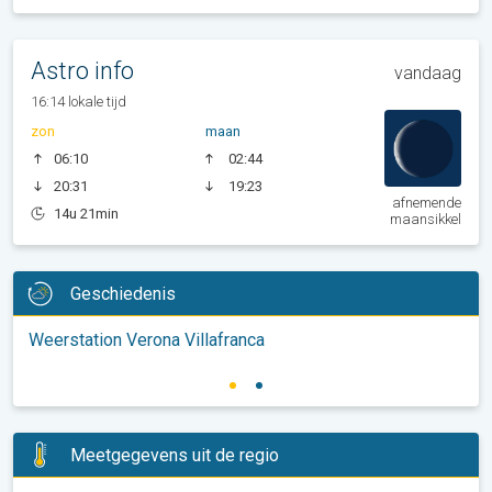
Astro info
vandaag
16:14 lokale tijd
zon
maan
06:10
02:44
20:31
19:23
afnemende
14u 21min
maansikkel
Geschiedenis
Weerstation Verona Villafranca
Meetgegevens uit de regio