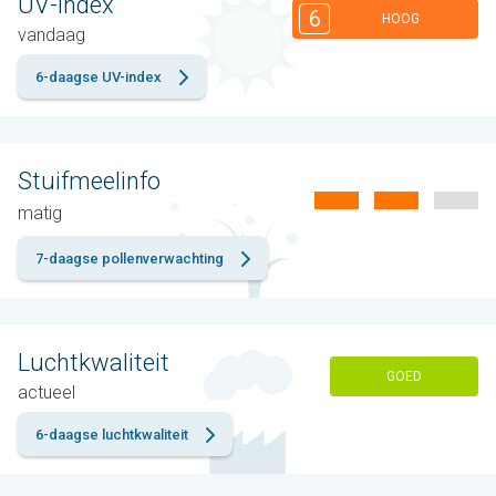
UV-index
6
HOOG
vandaag
6-daagse UV-index
Stuifmeelinfo
matig
7-daagse pollenverwachting
Luchtkwaliteit
GOED
actueel
6-daagse luchtkwaliteit