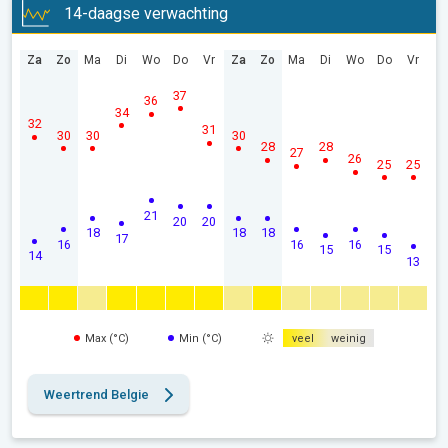
14-daagse verwachting
Za
Zo
Ma
Di
Wo
Do
Vr
Za
Zo
Ma
Di
Wo
Do
Vr
37
36
34
32
31
30
30
30
28
28
27
26
25
25
21
20
20
18
18
18
17
16
16
16
15
15
14
13
Max (°C)
Min (°C)
veel
weinig
Weertrend Belgie