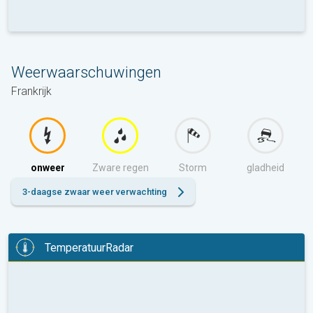
Weerwaarschuwingen
Frankrijk
onweer
Zware regen
Storm
gladheid
3-daagse zwaar weer verwachting
TemperatuurRadar