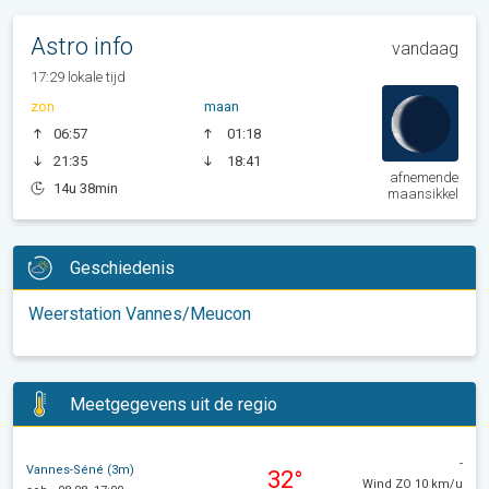
Astro info
vandaag
17:29 lokale tijd
zon
maan
06:57
01:18
21:35
18:41
afnemende
14u 38min
maansikkel
Geschiedenis
Weerstation Vannes/Meucon
Meetgegevens uit de regio
-
Vannes-Séné (3m)
32°
Wind ZO 10 km/u