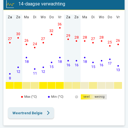
14-daagse verwachting
Za
Zo
Ma
Di
Wo
Do
Vr
Za
Zo
Ma
Di
Wo
Do
Vr
36
32
30
29
28
28
28
27
27
27
26
26
25
24
18
18
18
17
16
16
16
15
15
13
12
12
11
8
Max (°C)
Min (°C)
veel
weinig
Weertrend Belgie