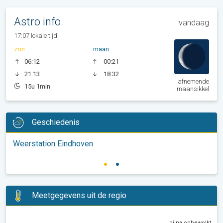
Astro info
vandaag
17:07 lokale tijd
zon
maan
06:12
00:21
21:13
18:32
afnemende
15u 1min
maansikkel
Geschiedenis
Weerstation Eindhoven
Meetgegevens uit de regio
bijna onbewolkt