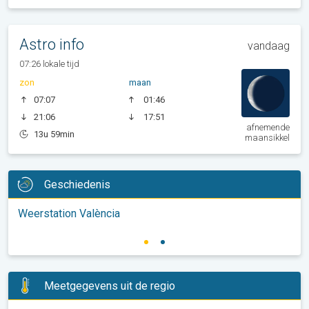
Astro info
vandaag
07:26 lokale tijd
zon
maan
07:07
01:46
21:06
17:51
afnemende
13u 59min
maansikkel
Geschiedenis
Weerstation València
Meetgegevens uit de regio