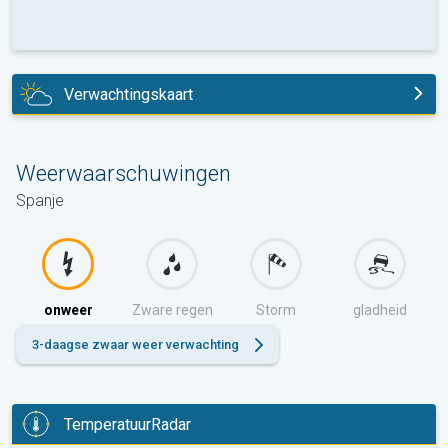
Verwachtingskaart
vandaag
Weerwaarschuwingen
Spanje
onweer
Zware regen
Storm
gladheid
3-daagse zwaar weer verwachting
TemperatuurRadar