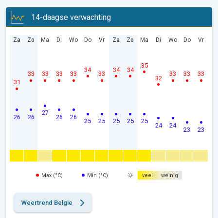
14-daagse verwachting
Za
Zo
Ma
Di
Wo
Do
Vr
Za
Zo
Ma
Di
Wo
Do
Vr
35
34
34
34
33
33
33
33
33
33
33
33
32
31
27
26
26
26
26
25
25
25
25
25
24
24
23
23
Max (°C)
Min (°C)
veel
weinig
Weertrend Belgie