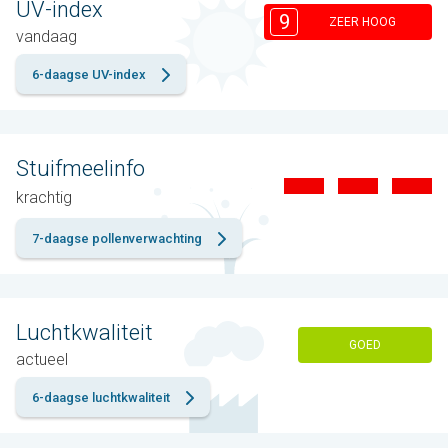
UV-index
9
ZEER HOOG
vandaag
6-daagse UV-index
Stuifmeelinfo
krachtig
7-daagse pollenverwachting
Luchtkwaliteit
GOED
actueel
6-daagse luchtkwaliteit