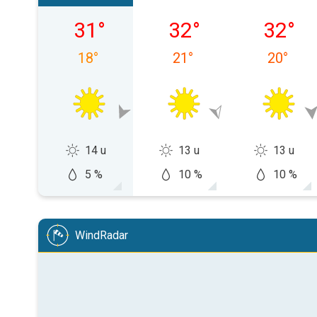
donderdag 06-08
vrijdag 07-08
zaterda
31
°
32
°
32
°
18
°
21
°
20
°
14 u
13 u
13 u
5 %
10 %
10 %
WindRadar