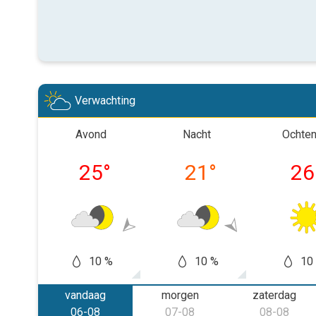
Verwachting
Avond
Nacht
Ochte
25
°
21
°
26
10 %
10 %
10
vandaag
morgen
zaterdag
06-08
07-08
08-08