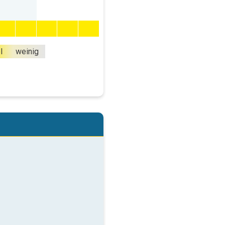
l
weinig