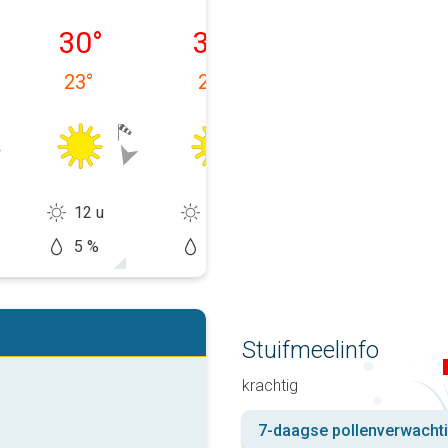
g 08-08
zondag 09-08
maandag 10-08
dinsdag 11-08
30
°
30
°
30
°
23
°
22
°
19
°
12 u
14 u
13 u
5 %
0 %
10 %
Stuifmeelinfo
krachtig
7-daagse pollenverwacht