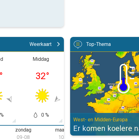
Weerkaart
Top-Thema
Er komen koelere nachten aan. W
nd
Middag
Avond
Nach
°
32
°
25
°
20
 %
0 %
0 %
0
West- en Midden-Europa
Er komen koelere 
zondag
maandag
dinsdag
09-08
10-08
11-08