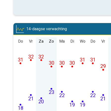
14-daagse verwachting
Do
Vr
Za
Zo
Ma
Di
Wo
Do
Vr
32
32
31
31
31
30
30
30
29
23
22
22
21
21
20
19
19
18