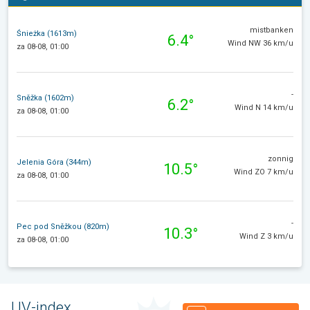
mistbanken
Śnieżka (1613m)
6.4°
Wind NW 36 km/u
za 08-08, 01:00
-
Sněžka (1602m)
6.2°
Wind N 14 km/u
za 08-08, 01:00
zonnig
Jelenia Góra (344m)
10.5°
Wind ZO 7 km/u
za 08-08, 01:00
-
Pec pod Sněžkou (820m)
10.3°
Wind Z 3 km/u
za 08-08, 01:00
UV-index