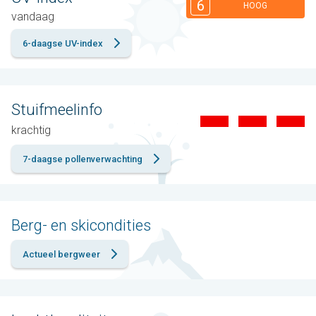
6
HOOG
vandaag
6-daagse UV-index
Stuifmeelinfo
krachtig
7-daagse pollenverwachting
Berg- en skicondities
Actueel bergweer