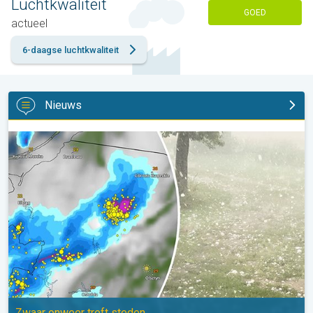
Luchtkwaliteit
GOED
actueel
6-daagse luchtkwaliteit
Nieuws
Hagel als tennisballen in Polen. Zwaar onweer treft steden. . .
Zwaar onweer treft steden