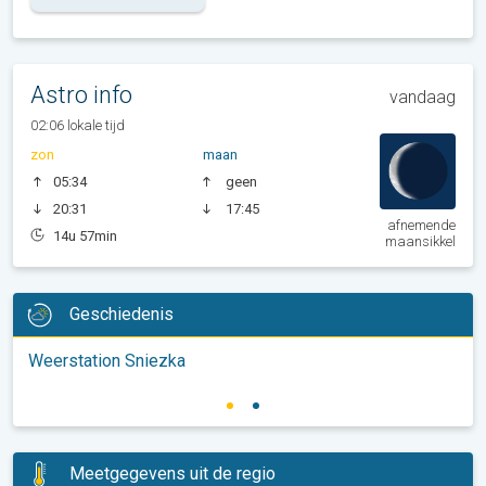
Astro info
vandaag
02:06 lokale tijd
zon
maan
05:34
geen
20:31
17:45
afnemende
14u 57min
maansikkel
Geschiedenis
Weerstation Sniezka
Meetgegevens uit de regio