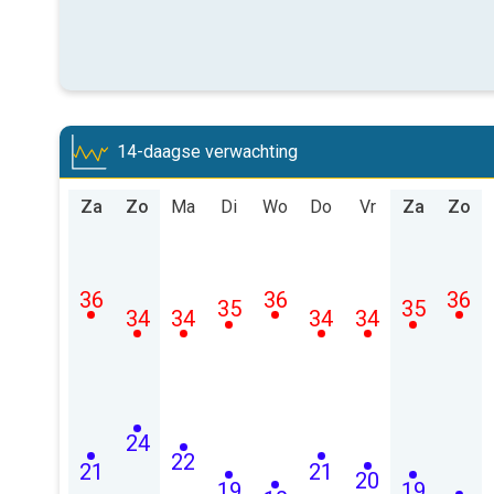
14-daagse verwachting
Za
Zo
Ma
Di
Wo
Do
Vr
Za
Zo
36
36
36
35
35
34
34
34
34
24
22
21
21
20
19
19