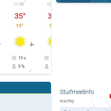
11-08
12-08
13-08
 10-08
dinsdag 11-08
woensdag 12-08
donderdag 13-
35
°
36
°
34
°
19
°
18
°
21
°
13 u
14 u
13 u
5 %
10 %
20 %
Stuifmeelinfo
krachtig