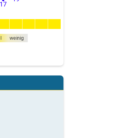
17
l
weinig