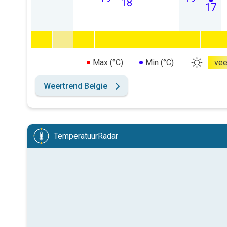
18
17
Max (°C)
Min (°C)
vee
Weertrend Belgie
TemperatuurRadar