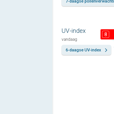
7-daagse pollenverwacht
UV-index
8
vandaag
6-daagse UV-index