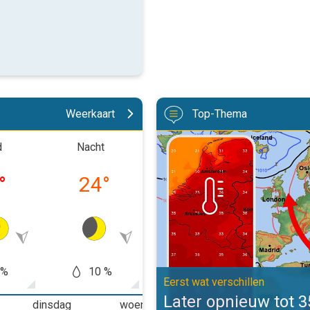
Weerkaart
Top-Thema
Later opnieuw tot 35 graden. Eers
d
Nacht
Ochtend
Midd
°
24
°
27
°
34
 %
10 %
20 %
10
Eerst wat verschillen
Later opnieuw tot 
dinsdag
woensdag
donderdag