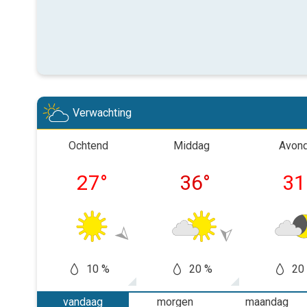
Verwachting
Ochtend
Middag
Avon
27
°
36
°
31
10 %
20 %
20
vandaag
morgen
maandag