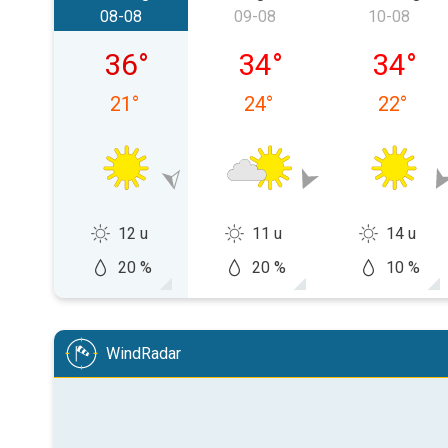
08-08
09-08
10-08
zaterdag 08-08
zondag 09-08
maandag
36
°
34
°
34
°
21
°
24
°
22
°
12 u
11 u
14 u
20 %
20 %
10 %
WindRadar