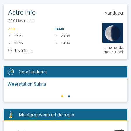
Astro info
vandaag
20:01 lokale tijd
zon
maan
05:51
23:36
20:22
14:38
afnemende
14u 31min
maansikkel
Geschiedenis
Weerstation Sulina
Meetgegevens uit de regio
zonnig