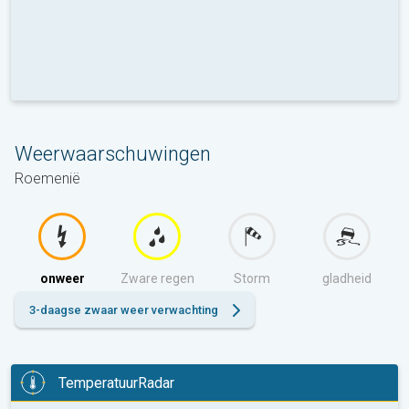
Weerwaarschuwingen
Roemenië
onweer
Zware regen
Storm
gladheid
3-daagse zwaar weer verwachting
TemperatuurRadar