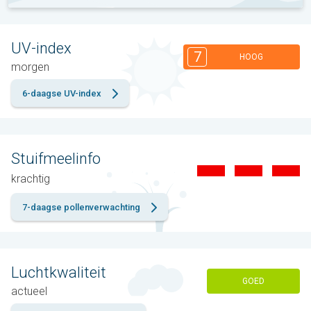
UV-index
7
HOOG
morgen
6-daagse UV-index
Stuifmeelinfo
krachtig
7-daagse pollenverwachting
Luchtkwaliteit
GOED
actueel