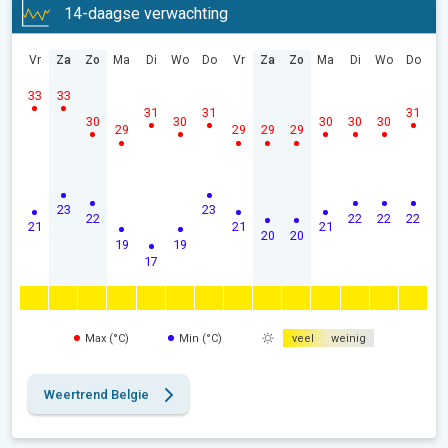
14-daagse verwachting
Vr
Za
Zo
Ma
Di
Wo
Do
Vr
Za
Zo
Ma
Di
Wo
Do
33
33
31
31
31
30
30
30
30
30
29
29
29
29
23
23
22
22
22
22
21
21
21
20
20
19
19
17
Max (°C)
Min (°C)
veel
weinig
Weertrend Belgie