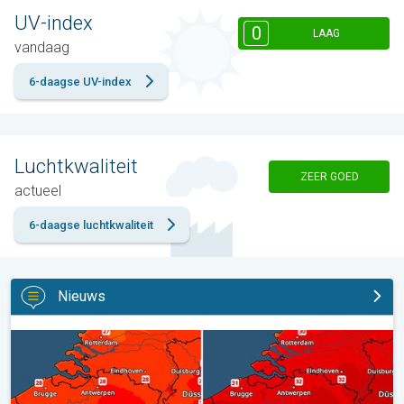
UV-index
0
LAAG
vandaag
6-daagse UV-index
Luchtkwaliteit
ZEER GOED
actueel
6-daagse luchtkwaliteit
Nieuws
Volop zon en zomerse warmte. Weekendweer. . .