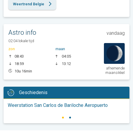
Weertrend Belgie
Astro info
vandaag
02:04 lokale tijd
zon
maan
08:43
04:05
18:59
13:12
afnemende
10u 16min
maansikkel
Geschiedenis
Weerstation San Carlos de Bariloche Aeropuerto