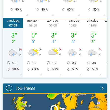
90 %
80 %
60 %
50 %
vandaag
morgen
zondag
maandag
dinsdag
wo
07-08
08-08
09-08
10-08
11-08
1
vrijdag 07-08
zaterdag 08-08
zondag 09-08
maandag 10-08
dinsdag 11-
3
°
5
°
3
°
3
°
5
°
2
°
0
°
-1
°
0
°
3
°
0 u
1 u
1 u
0 u
0 u
90 %
60 %
50 %
60 %
60 %
Top-Thema
Er komen koelere nachten aan. West- en Midden-Europa. . .