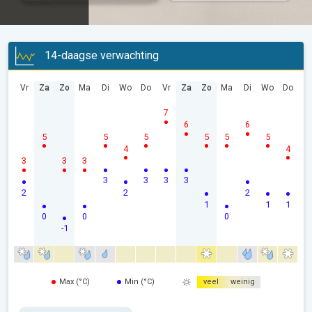
14-daagse verwachting
Vr
Za
Zo
Ma
Di
Wo
Do
Vr
Za
Zo
Ma
Di
Wo
Do
7
6
6
5
5
5
5
5
5
4
4
3
3
3
3
3
3
3
2
2
2
1
1
1
0
0
0
-1
Max (°C)
Min (°C)
veel
weinig