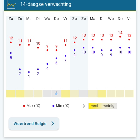
14-daagse verwachting
Za
Zo
Ma
Di
Wo
Do
Vr
Za
Zo
Ma
Di
Wo
Do
Vr
14
13
13
13
13
13
12
12
11
11
11
10
9
9
10
10
10
10
9
9
9
8
7
6
4
2
2
1
Max (°C)
Min (°C)
veel
weinig
Weertrend Belgie