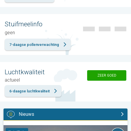
Stuifmeelinfo
geen
7-daagse pollenverwachting
Luchtkwaliteit
ZEER GOED
actueel
6-daagse luchtkwaliteit
Nieuws
De weerfoto van de week. Weer&Radar uploader. . .