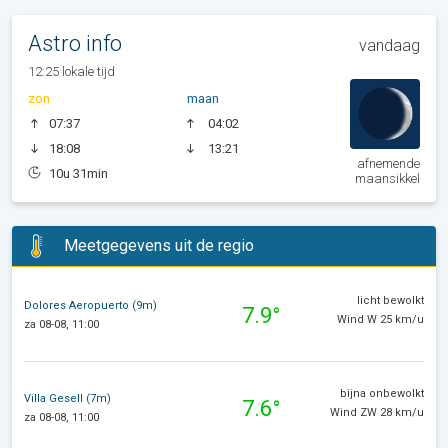
Astro info
vandaag
12:25 lokale tijd
zon
maan
07:37
04:02
18:08
13:21
afnemende
10u 31min
maansikkel
Meetgegevens uit de regio
licht bewolkt
Dolores Aeropuerto (9m)
7.9°
Wind W 25 km/u
za 08-08, 11:00
bijna onbewolkt
Villa Gesell (7m)
7.6°
Wind ZW 28 km/u
za 08-08, 11:00