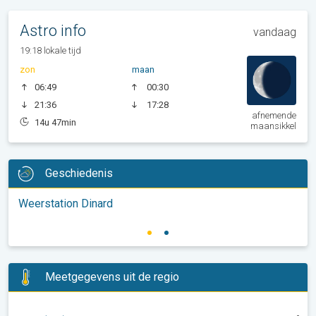
Astro info
vandaag
19:18 lokale tijd
zon
maan
06:49
00:30
21:36
17:28
afnemende
14u 47min
maansikkel
Geschiedenis
Weerstation Dinard
Meetgegevens uit de regio
-