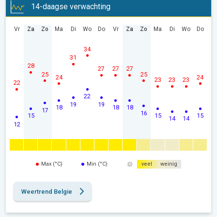
14-daagse verwachting
Vr
Za
Zo
Ma
Di
Wo
Do
Vr
Za
Zo
Ma
Di
Wo
Do
34
31
28
27
27
27
25
25
24
24
23
23
23
22
22
19
19
18
18
18
17
16
15
15
15
14
14
12
Max (°C)
Min (°C)
veel
weinig
Weertrend Belgie