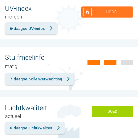
UV-index
6
HOOG
morgen
6-daagse UV-index
Stuifmeelinfo
matig
7-daagse pollenverwachting
Luchtkwaliteit
GOED
actueel
6-daagse luchtkwaliteit