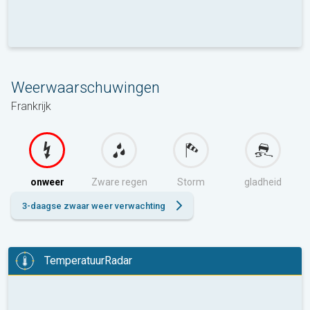
Weerwaarschuwingen
Frankrijk
onweer
Zware regen
Storm
gladheid
3-daagse zwaar weer verwachting
TemperatuurRadar