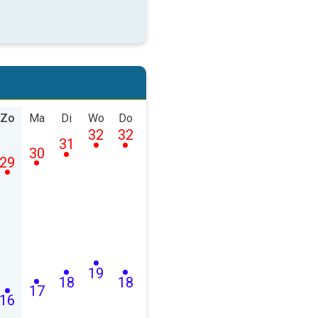
Zo
Ma
Di
Wo
Do
32
32
31
30
29
19
18
18
17
16