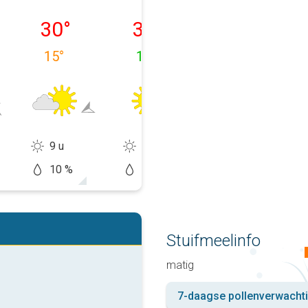
09-08
maandag 10-08
dinsdag 11-08
woensdag 12-
30
°
30
°
28
°
15
°
14
°
14
°
9 u
12 u
13 u
10 %
10 %
20 %
Stuifmeelinfo
matig
7-daagse pollenverwacht