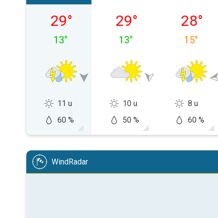
vrijdag 07-08
zaterdag 08-08
zondag 
29
°
29
°
28
°
13
°
13
°
15
°
11 u
10 u
8 u
60 %
50 %
60 %
WindRadar