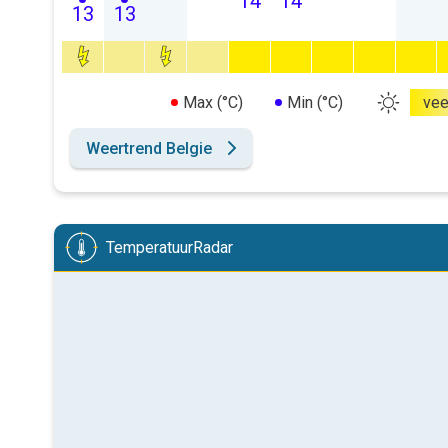
14
14
13
13
Max (°C)
Min (°C)
vee
Weertrend Belgie
TemperatuurRadar