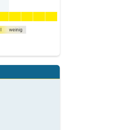
l
weinig