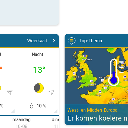
Weerkaart
Top-Thema
Er komen koelere nachten aan. W
d
Nacht
Ochtend
Midd
°
13
°
18
°
29
 %
10 %
20 %
50
West- en Midden-Europa
Er komen koelere 
maandag
dinsdag
woensdag
d
10-08
11-08
12-08