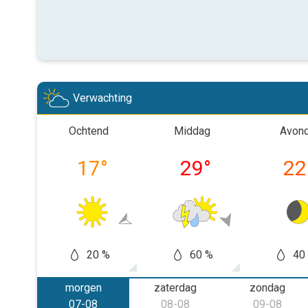
Verwachting
Ochtend
Middag
Avon
17
°
29
°
22
20 %
60 %
40
morgen
zaterdag
zondag
07-08
08-08
09-08