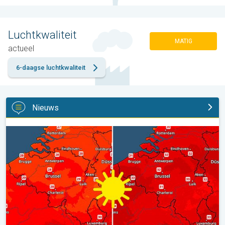
Luchtkwaliteit
MATIG
actueel
6-daagse luchtkwaliteit
Nieuws
Volop zon en zomerse warmte. Weekendweer. . .