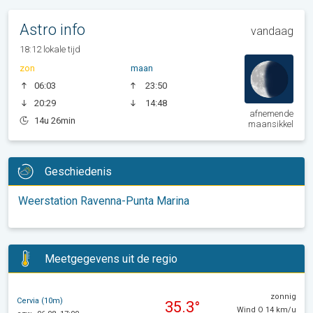
Astro info
vandaag
18:12 lokale tijd
zon
maan
06:03
23:50
20:29
14:48
afnemende
14u 26min
maansikkel
Geschiedenis
Weerstation Ravenna-Punta Marina
Meetgegevens uit de regio
zonnig
Cervia (10m)
35.3°
Wind O 14 km/u