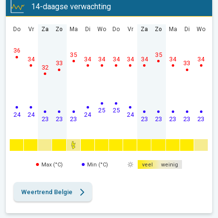
14-daagse verwachting
Do
Vr
Za
Zo
Ma
Di
Wo
Do
Vr
Za
Zo
Ma
Di
Wo
36
35
35
34
34
34
34
34
34
34
34
33
33
32
25
25
24
24
24
24
23
23
23
23
23
23
23
23
Max (°C)
Min (°C)
veel
weinig
Weertrend Belgie