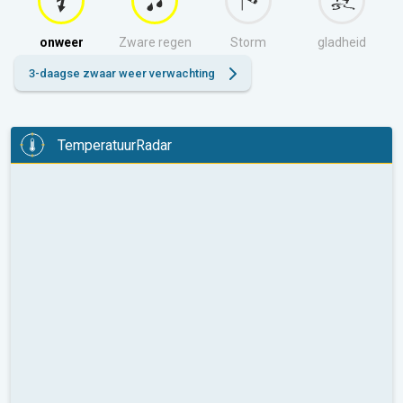
onweer
Zware regen
Storm
gladheid
3-daagse zwaar weer verwachting
TemperatuurRadar