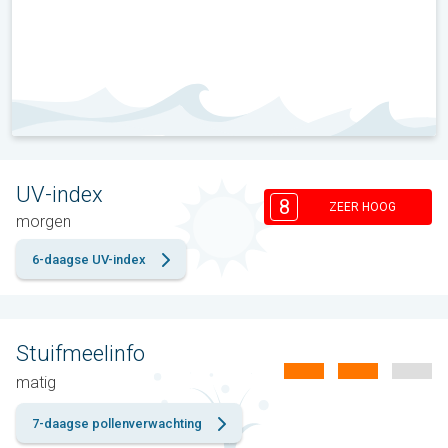
UV-index
8
ZEER HOOG
morgen
6-daagse UV-index
Stuifmeelinfo
matig
7-daagse pollenverwachting