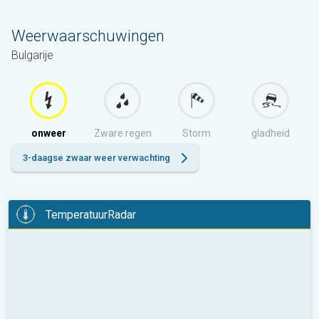
Weerwaarschuwingen
Bulgarije
onweer
Zware regen
Storm
gladheid
3-daagse zwaar weer verwachting
TemperatuurRadar