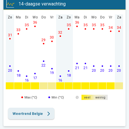
14-daagse verwachting
Zo
Ma
Di
Wo
Do
Vr
Za
Zo
Ma
Di
Wo
Do
Vr
Za
36
36
35
35
35
35
35
34
34
33
32
31
30
29
22
21
21
20
20
20
20
20
19
18
18
17
16
16
Max (°C)
Min (°C)
veel
weinig
Weertrend Belgie