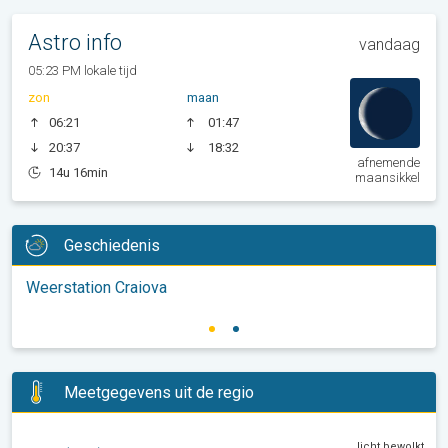
Astro info
vandaag
05:23 PM lokale tijd
zon
maan
06:21
01:47
20:37
18:32
afnemende
14u 16min
maansikkel
Geschiedenis
Weerstation Craiova
Meetgegevens uit de regio
licht bewolkt