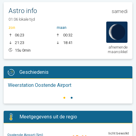
Astro info
samedi
01:06 lokale tijd
zon
maan
06:23
00:32
21:23
18:41
afnemende
15u 0min
maansikkel
Geschiedenis
Weerstation Oostende Airport
Meetgegevens uit de regio
licht bewolkt
Oostende Airport (5m)