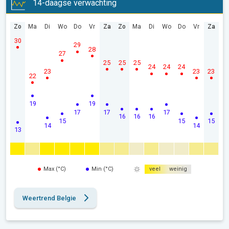
14-daagse verwachting
Zo
Ma
Di
Wo
Do
Vr
Za
Zo
Ma
Di
Wo
Do
Vr
Za
30
29
28
27
25
25
25
24
24
24
23
23
23
22
19
19
17
17
17
16
16
16
15
15
15
14
14
13
Max (°C)
Min (°C)
veel
weinig
Weertrend Belgie