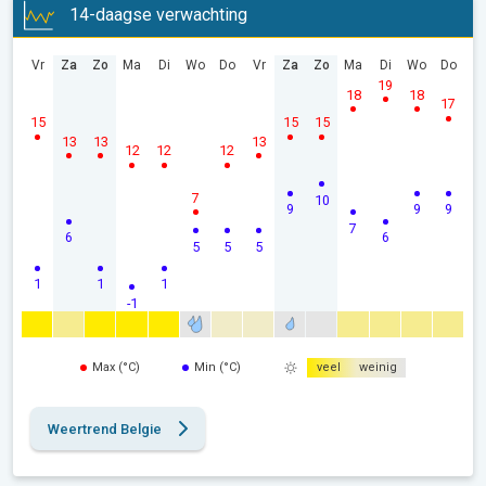
14-daagse verwachting
Vr
Za
Zo
Ma
Di
Wo
Do
Vr
Za
Zo
Ma
Di
Wo
Do
19
18
18
17
15
15
15
13
13
13
12
12
12
7
10
9
9
9
7
6
6
5
5
5
1
1
1
-1
Max (°C)
Min (°C)
veel
weinig
Weertrend Belgie