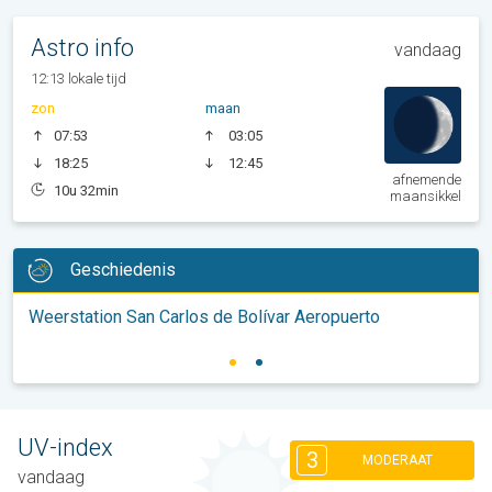
Astro info
vandaag
12:13 lokale tijd
zon
maan
07:53
03:05
18:25
12:45
afnemende
10u 32min
maansikkel
Geschiedenis
Weerstation San Carlos de Bolívar Aeropuerto
UV-index
3
MODERAAT
vandaag