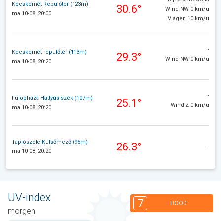
Kecskemét Repülőtér (123m)
30.6°
Wind NW 0 km/u
ma 10-08, 20:00
Vlagen 10 km/u
-
Kecskemét repülőtér (113m)
29.3°
Wind NW 0 km/u
ma 10-08, 20:20
-
Fülöpháza Hattyús-szék (107m)
25.1°
Wind Z 0 km/u
ma 10-08, 20:20
Tápiószele Külsőmező (95m)
26.3°
-
ma 10-08, 20:20
UV-index
7
HOOG
morgen