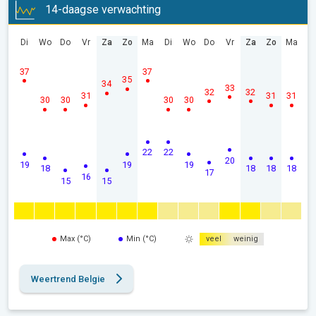
14-daagse verwachting
Di
Wo
Do
Vr
Za
Zo
Ma
Di
Wo
Do
Vr
Za
Zo
Ma
37
37
35
34
33
32
32
31
31
31
30
30
30
30
22
22
20
19
19
19
18
18
18
18
17
16
15
15
Max (°C)
Min (°C)
veel
weinig
Weertrend Belgie