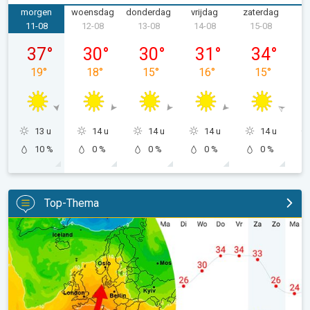
morgen
woensdag
donderdag
vrijdag
zaterdag
z
11-08
12-08
13-08
14-08
15-08
1
dinsdag 11-08
woensdag 12-08
donderdag 13-08
vrijdag 14-08
zaterdag 15
37
°
30
°
30
°
31
°
34
°
19
°
18
°
15
°
16
°
15
°
13 u
14 u
14 u
14 u
14 u
10 %
0 %
0 %
0 %
0 %
Top-Thema
Nieuwe hittepiek deze week. 14-daagse weertrend. . .