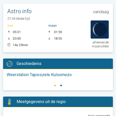
Astro info
vandaag
21:04 lokale tijd
zon
maan
05:31
01:59
20:00
18:55
afnemende
14u 29min
maansikkel
Geschiedenis
Weerstation Tapioszele Kulsomezo
Meetgegevens uit de regio
bijna onbewolkt