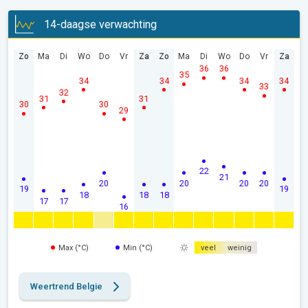
14-daagse verwachting
Zo
Ma
Di
Wo
Do
Vr
Za
Zo
Ma
Di
Wo
Do
Vr
Za
36
36
35
34
34
34
34
33
32
31
31
30
30
29
22
21
20
20
20
20
19
19
18
18
18
17
17
16
Max (°C)
Min (°C)
veel
weinig
Weertrend Belgie