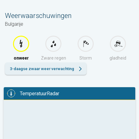
Weerwaarschuwingen
Bulgarije
onweer
Zware regen
Storm
gladheid
3-daagse zwaar weer verwachting
TemperatuurRadar