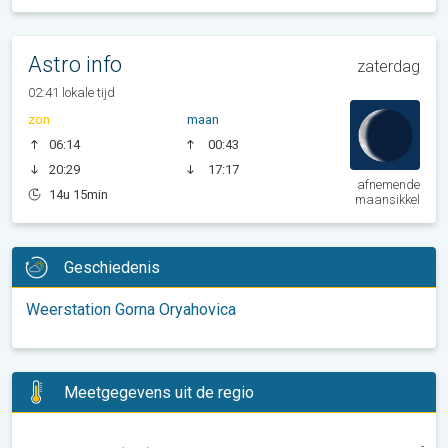
Astro info
zaterdag
02:41 lokale tijd
zon
maan
06:14
00:43
20:29
17:17
afnemende
14u 15min
maansikkel
Geschiedenis
Weerstation Gorna Oryahovica
Meetgegevens uit de regio
-