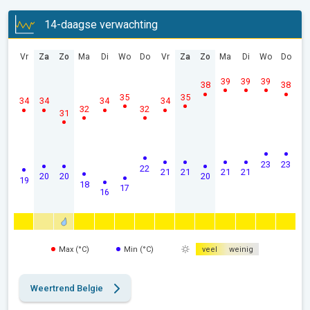
14-daagse verwachting
Vr
Za
Zo
Ma
Di
Wo
Do
Vr
Za
Zo
Ma
Di
Wo
Do
39
39
39
38
38
35
35
34
34
34
34
32
32
31
23
23
22
21
21
21
21
20
20
20
19
18
17
16
Max (°C)
Min (°C)
veel
weinig
Weertrend Belgie