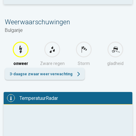
Weerwaarschuwingen
Bulgarije
onweer
Zware regen
Storm
gladheid
3-daagse zwaar weer verwachting
TemperatuurRadar