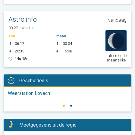
Astro info
vandaag
08:27 lokale tijd
zon
maan
06:17
00:04
20:35
16:08
afnemende
14u 18min
maansikkel
Geschiedenis
Weerstation Lovech
Meetgegevens uit de regio