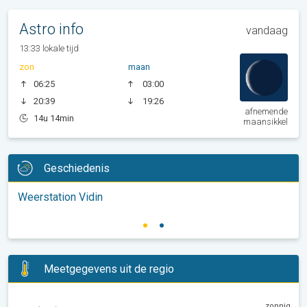
Astro info
vandaag
13:33 lokale tijd
zon
maan
06:25
03:00
20:39
19:26
afnemende
14u 14min
maansikkel
Geschiedenis
Weerstation Vidin
Meetgegevens uit de regio
zonnig