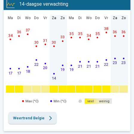
14-daagse verwachting
Ma
Di
Wo
Do
Vr
Za
Zo
Ma
Di
Wo
Do
Vr
Za
Zo
38
37
36
36
36
35
35
35
34
34
33
31
30
30
23
23
22
22
21
21
21
20
19
19
18
17
17
14
Max (°C)
Min (°C)
veel
weinig
Weertrend Belgie