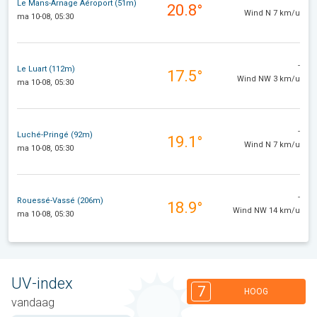
Le Mans-Arnage Aéroport (51m)
20.8°
Wind N 7 km/u
ma 10-08, 05:30
-
Le Luart (112m)
17.5°
Wind NW 3 km/u
ma 10-08, 05:30
-
Luché-Pringé (92m)
19.1°
Wind N 7 km/u
ma 10-08, 05:30
-
Rouessé-Vassé (206m)
18.9°
Wind NW 14 km/u
ma 10-08, 05:30
UV-index
7
HOOG
vandaag