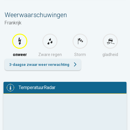
Weerwaarschuwingen
Frankrijk
onweer
Zware regen
Storm
gladheid
3-daagse zwaar weer verwachting
TemperatuurRadar