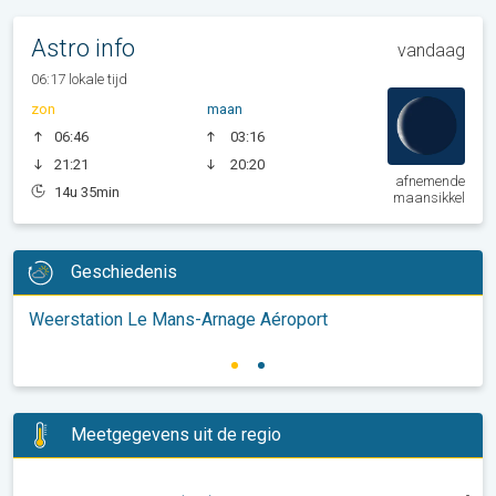
Astro info
vandaag
06:17 lokale tijd
zon
maan
06:46
03:16
21:21
20:20
afnemende
14u 35min
maansikkel
Geschiedenis
Weerstation Le Mans-Arnage Aéroport
Meetgegevens uit de regio
-