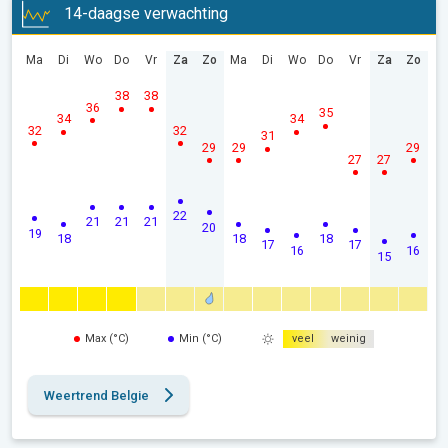
14-daagse verwachting
Ma
Di
Wo
Do
Vr
Za
Zo
Ma
Di
Wo
Do
Vr
Za
Zo
38
38
36
35
34
34
32
32
31
29
29
29
27
27
22
21
21
21
20
19
18
18
18
17
17
16
16
15
Max (°C)
Min (°C)
veel
weinig
Weertrend Belgie