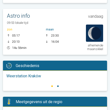
Astro info
vandaag
09:53 lokale tijd
zon
maan
05:17
23:30
20:13
16:04
afnemende
14u 56min
maansikkel
Geschiedenis
Weerstation Kraków
Meetgegevens uit de regio