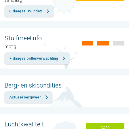
vandaag
6-daagse UV-index
Stuifmeelinfo
matig
7-daagse pollenverwachting
Berg- en skicondities
Actueel bergweer
Luchtkwaliteit
GOED