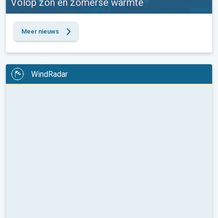
Volop zon en zomerse warmte
Meer nieuws
WindRadar