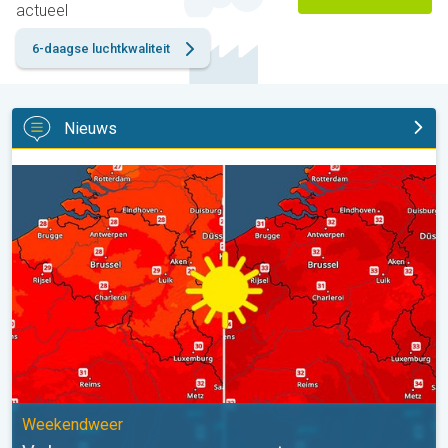
actueel
6-daagse luchtkwaliteit
Nieuws
Volop zon en zomerse warmte. Weekendweer. . .
Weekendweer