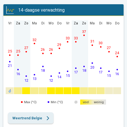
14-daagse verwachting
Vr
Za
Zo
Ma
Di
Wo
Do
Vr
Za
Zo
Ma
Di
Wo
Do
37
33
33
32
31
30
29
27
27
26
26
25
25
24
21
20
18
18
17
17
16
16
15
15
14
13
12
12
Max (°C)
Min (°C)
veel
weinig
Weertrend Belgie