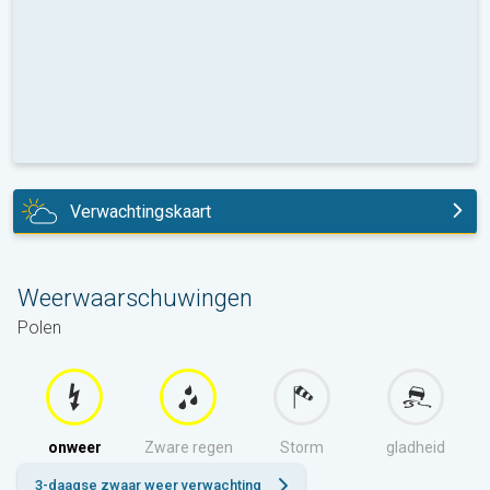
Verwachtingskaart
vandaag
Weerwaarschuwingen
Polen
onweer
Zware regen
Storm
gladheid
3-daagse zwaar weer verwachting