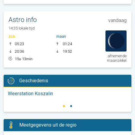
Astro info
vandaag
14:35 lokale tijd
zon
maan
05:23
01:24
20:36
19:52
afnemende
15u 13min
maansikkel
Geschiedenis
Weerstation Koszalin
Meetgegevens uit de regio