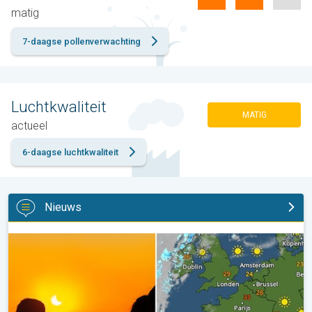
matig
7-daagse pollenverwachting
Luchtkwaliteit
MATIG
actueel
6-daagse luchtkwaliteit
Nieuws
Zonsverduistering op woensdag. Noteer de datum. . .