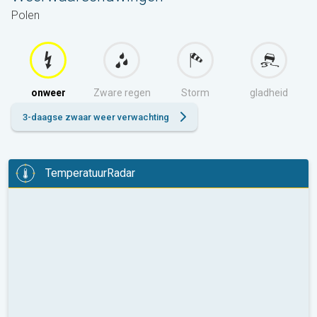
Polen
onweer
Zware regen
Storm
gladheid
3-daagse zwaar weer verwachting
TemperatuurRadar