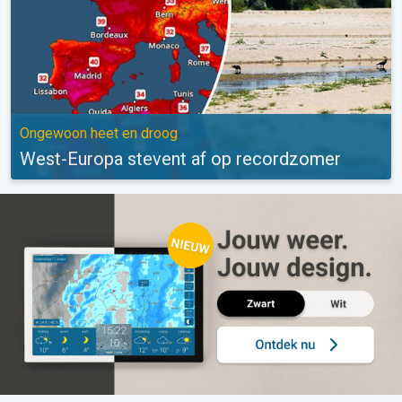
Ongewoon heet en droog
West-Europa stevent af op recordzomer