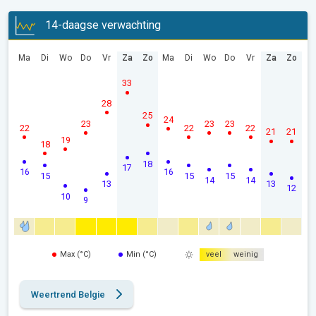
14-daagse verwachting
Ma
Di
Wo
Do
Vr
Za
Zo
Ma
Di
Wo
Do
Vr
Za
Zo
33
28
25
24
23
23
23
22
22
22
21
21
19
18
18
17
16
16
15
15
15
14
14
13
13
12
10
9
Max (°C)
Min (°C)
veel
weinig
Weertrend Belgie