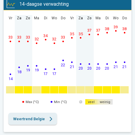
14-daagse verwachting
Vr
Za
Zo
Ma
Di
Wo
Do
Vr
Za
Zo
Ma
Di
Wo
Do
39
38
38
37
37
35
35
34
33
33
33
33
32
32
22
21
21
21
20
20
20
20
19
19
18
17
17
14
Max (°C)
Min (°C)
veel
weinig
Weertrend Belgie