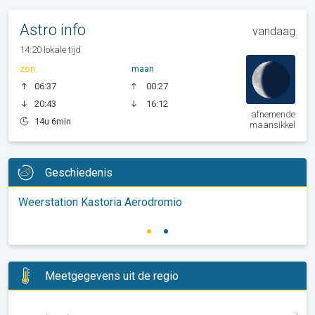
Astro info
vandaag
14:20 lokale tijd
zon
maan
06:37
00:27
20:43
16:12
afnemende
14u 6min
maansikkel
Geschiedenis
Weerstation Kastoria Aerodromio
Meetgegevens uit de regio
-