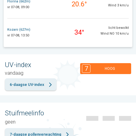
Florina (662m)
20.6°
Wind 3 km/u
vr 07-08, 09:00
licht bewolkt
Kozani (627m)
34°
Wind NO 10 km/u
vr 07-08, 13:50
UV-index
7
HOOG
vandaag
6-daagse UV-index
Stuifmeelinfo
geen
7-daagse pollenverwachting