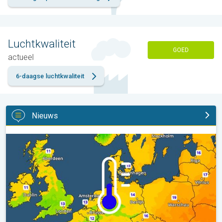
Luchtkwaliteit
GOED
actueel
6-daagse luchtkwaliteit
Nieuws
Er komen koelere nachten aan. West- en Midden-Europa. . .