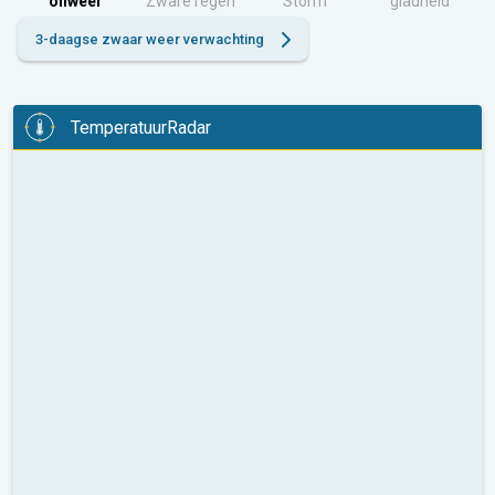
onweer
Zware regen
Storm
gladheid
3-daagse zwaar weer verwachting
TemperatuurRadar