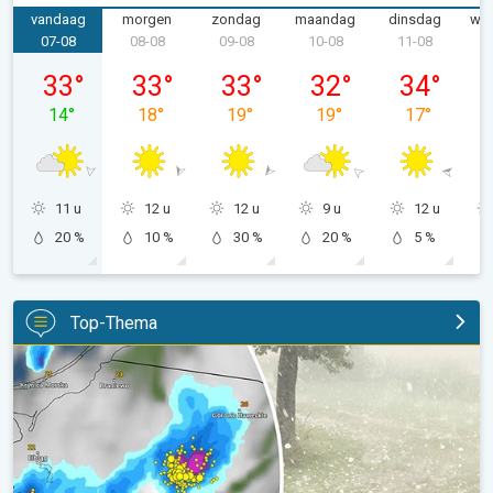
vandaag
morgen
zondag
maandag
dinsdag
wo
07-08
08-08
09-08
10-08
11-08
1
vrijdag 07-08
zaterdag 08-08
zondag 09-08
maandag 10-08
dinsdag 11-
33
°
33
°
33
°
32
°
34
°
14
°
18
°
19
°
19
°
17
°
11 u
12 u
12 u
9 u
12 u
20 %
10 %
30 %
20 %
5 %
Top-Thema
Hagel als tennisballen in Polen. Zwaar onweer treft steden. . .