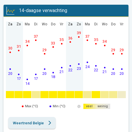
14-daagse verwachting
Za
Zo
Ma
Di
Wo
Do
Vr
Za
Zo
Ma
Di
Wo
Do
Vr
39
37
37
36
35
35
34
34
33
31
30
29
29
29
24
23
22
22
21
21
20
20
20
20
18
17
17
14
Max (°C)
Min (°C)
veel
weinig
Weertrend Belgie