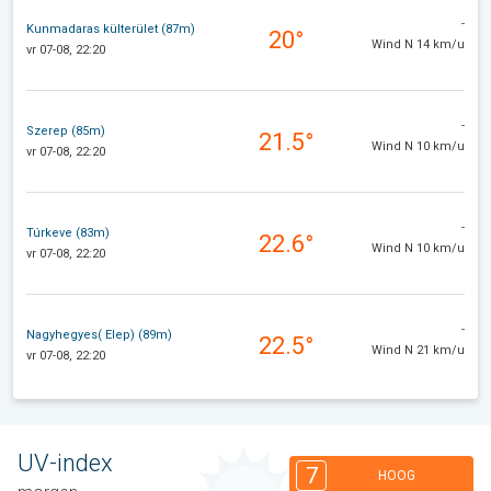
-
Kunmadaras külterület (87m)
20°
Wind N 14 km/u
vr 07-08, 22:20
-
Szerep (85m)
21.5°
Wind N 10 km/u
vr 07-08, 22:20
-
Túrkeve (83m)
22.6°
Wind N 10 km/u
vr 07-08, 22:20
-
Nagyhegyes( Elep) (89m)
22.5°
Wind N 21 km/u
vr 07-08, 22:20
UV-index
7
HOOG