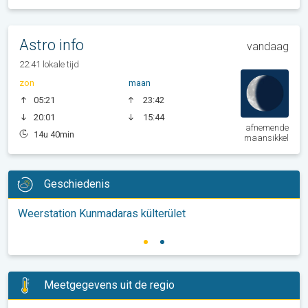
Astro info
vandaag
22:41 lokale tijd
zon
maan
05:21
23:42
20:01
15:44
afnemende
14u 40min
maansikkel
Geschiedenis
Weerstation Kunmadaras külterület
Meetgegevens uit de regio