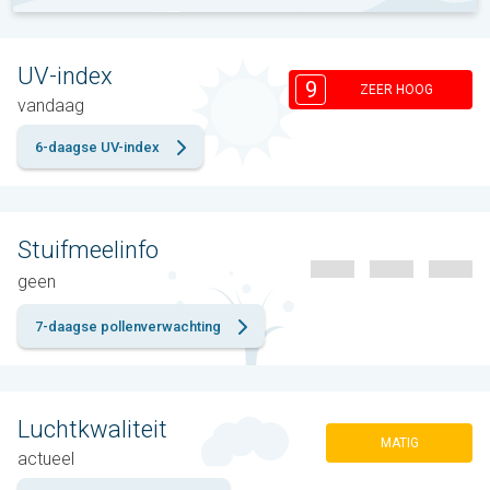
UV-index
9
ZEER HOOG
vandaag
6-daagse UV-index
Stuifmeelinfo
geen
7-daagse pollenverwachting
Luchtkwaliteit
MATIG
actueel