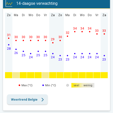
14-daagse verwachting
Zo
Ma
Di
Wo
Do
Vr
Za
Zo
Ma
Di
Wo
Do
Vr
Za
34
34
34
33
33
32
31
30
30
30
30
30
30
29
28
26
25
25
25
24
24
24
24
24
24
23
23
23
Max (°C)
Min (°C)
veel
weinig
Weertrend Belgie