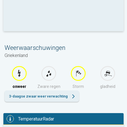
Weerwaarschuwingen
Griekenland
onweer
Zware regen
Storm
gladheid
3-daagse zwaar weer verwachting
TemperatuurRadar