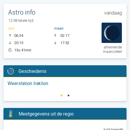
Astro info
vandaag
12:58 lokale tijd
zon
maan
06:34
02:17
20:15
17:52
afnemende
13u 41min
maansikkel
Geschiedenis
Weerstation Iraklion
Meetgegevens uit de regio
licht bewolkt