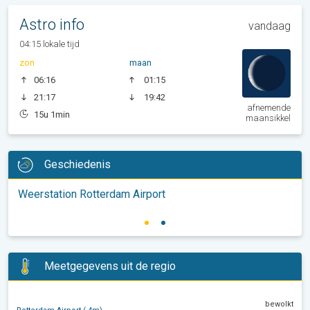
Astro info
vandaag
04:15 lokale tijd
zon
maan
06:16
01:15
21:17
19:42
afnemende
15u 1min
maansikkel
Geschiedenis
Weerstation Rotterdam Airport
Meetgegevens uit de regio
bewolkt