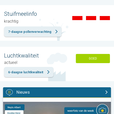
Stuifmeelinfo
krachtig
7-daagse pollenverwachting
Luchtkwaliteit
GOED
actueel
6-daagse luchtkwaliteit
Nieuws
De weerfoto van de week. Weer&Radar uploader. . .