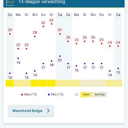
14-daagse verwachting
Zo
Ma
Di
Wo
Do
Vr
Za
Zo
Ma
Di
Wo
Do
Vr
Za
33
32
29
29
28
26
26
26
25
25
24
24
23
23
20
19
18
17
17
17
17
17
16
15
14
14
13
13
Max (°C)
Min (°C)
veel
weinig
Weertrend Belgie