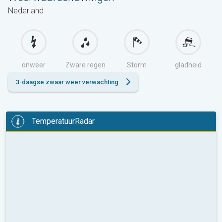
Nederland
onweer
Zware regen
Storm
gladheid
3-daagse zwaar weer verwachting
TemperatuurRadar