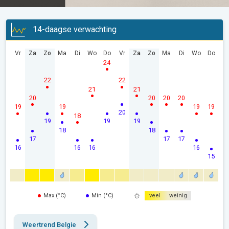
14-daagse verwachting
Vr
Za
Zo
Ma
Di
Wo
Do
Vr
Za
Zo
Ma
Di
Wo
Do
24
22
22
21
21
20
20
20
20
19
19
19
19
20
18
19
19
19
18
18
17
17
17
16
16
16
16
15
Max (°C)
Min (°C)
veel
weinig
Weertrend Belgie