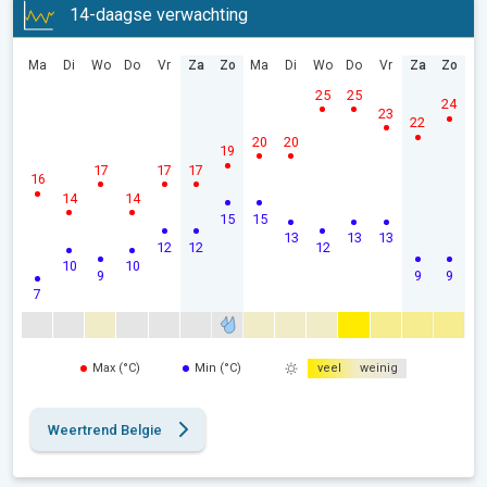
14-daagse verwachting
Ma
Di
Wo
Do
Vr
Za
Zo
Ma
Di
Wo
Do
Vr
Za
Zo
25
25
24
23
22
20
20
19
17
17
17
16
14
14
15
15
13
13
13
12
12
12
10
10
9
9
9
7
Max (°C)
Min (°C)
veel
weinig
Weertrend Belgie