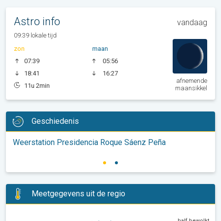
Astro info
vandaag
09:39 lokale tijd
zon
maan
07:39
05:56
18:41
16:27
afnemende
11u 2min
maansikkel
Geschiedenis
Weerstation Presidencia Roque Sáenz Peña
Meetgegevens uit de regio
half bewolkt