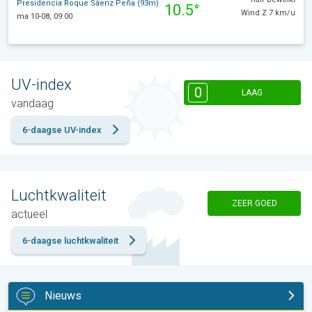
Presidencia Roque Sáenz Peña (93m)
10.5°
Wind Z 7 km/u
ma 10-08, 09:00
UV-index
0
LAAG
vandaag
6-daagse UV-index
Luchtkwaliteit
ZEER GOED
actueel
6-daagse luchtkwaliteit
Nieuws