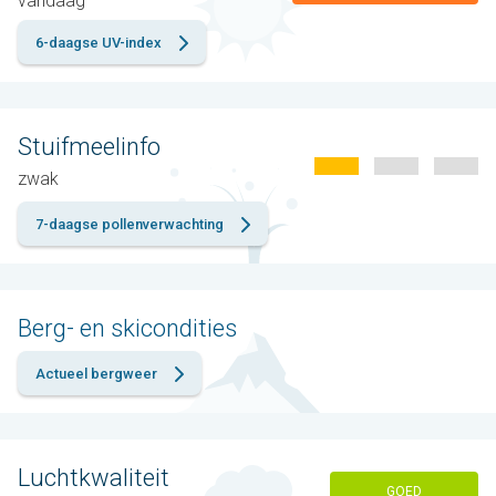
vandaag
6-daagse UV-index
Stuifmeelinfo
zwak
7-daagse pollenverwachting
Berg- en skicondities
Actueel bergweer
Luchtkwaliteit
GOED