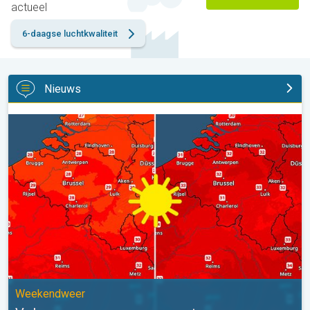
actueel
6-daagse luchtkwaliteit
Nieuws
Volop zon en zomerse warmte. Weekendweer. . .
Weekendweer