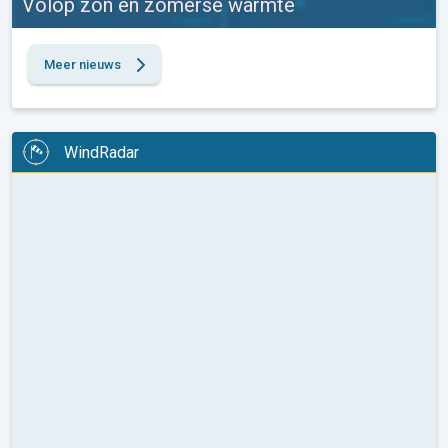
Volop zon en zomerse warmte
Meer nieuws
WindRadar