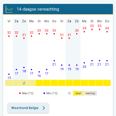
14-daagse verwachting
Vr
Za
Zo
Ma
Di
Wo
Do
Vr
Za
Zo
Ma
Di
Wo
Do
35
35
34
34
33
33
33
33
32
32
32
31
31
31
21
21
21
21
20
19
19
19
18
17
17
17
16
15
Max (°C)
Min (°C)
veel
weinig
Weertrend Belgie