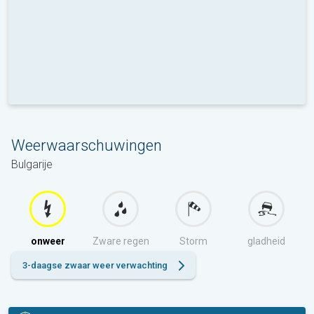
Weerwaarschuwingen
Bulgarije
onweer
Zware regen
Storm
gladheid
3-daagse zwaar weer verwachting