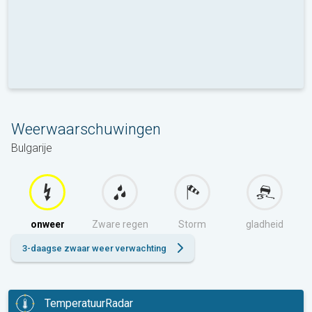
Weerwaarschuwingen
Bulgarije
onweer
Zware regen
Storm
gladheid
3-daagse zwaar weer verwachting
TemperatuurRadar