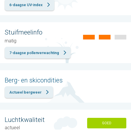
6-daagse UV-index
Stuifmeelinfo
matig
7-daagse pollenverwachting
Berg- en skicondities
Actueel bergweer
Luchtkwaliteit
GOED
actueel