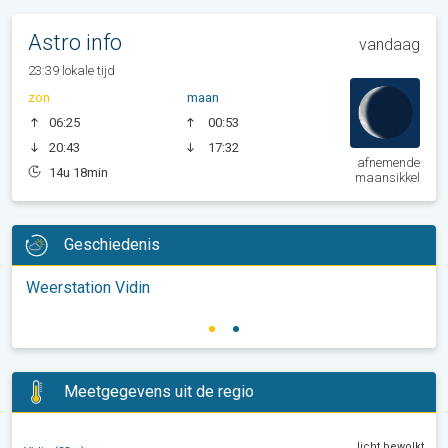
Astro info
vandaag
23:39 lokale tijd
zon
maan
06:25
00:53
20:43
17:32
afnemende
14u 18min
maansikkel
Geschiedenis
Weerstation Vidin
Meetgegevens uit de regio
licht bewolkt