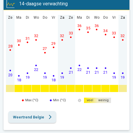
14-daagse verwachting
Zo
Ma
Di
Wo
Do
Vr
Za
Zo
Ma
Di
Wo
Do
Vr
Za
36
36
35
34
33
33
32
32
32
31
30
29
28
27
22
22
21
21
21
21
20
19
19
19
19
19
18
18
Max (°C)
Min (°C)
veel
weinig
Weertrend Belgie