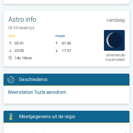
Astro info
vandaag
03:35 lokale tijd
zon
maan
05:41
01:06
20:00
17:57
afnemende
14u 19min
maansikkel
Geschiedenis
Weerstation Tuzla aerodrom
Meetgegevens uit de regio
-