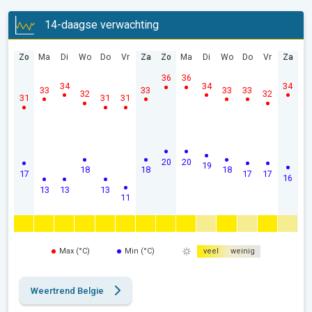
14-daagse verwachting
Zo
Ma
Di
Wo
Do
Vr
Za
Zo
Ma
Di
Wo
Do
Vr
Za
36
36
34
34
34
33
33
33
33
32
32
31
31
31
20
20
19
18
18
18
17
17
17
16
13
13
13
11
Max (°C)
Min (°C)
veel
weinig
Weertrend Belgie