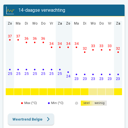
14-daagse verwachting
Zo
Ma
Di
Wo
Do
Vr
Za
Zo
Ma
Di
Wo
Do
Vr
Za
37
37
36
36
36
34
34
34
34
33
33
33
32
32
25
25
25
25
25
25
25
24
23
23
23
23
23
23
Max (°C)
Min (°C)
veel
weinig
Weertrend Belgie