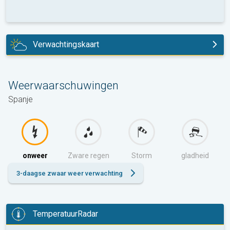
Verwachtingskaart
vandaag
Weerwaarschuwingen
Spanje
onweer
Zware regen
Storm
gladheid
3-daagse zwaar weer verwachting
TemperatuurRadar