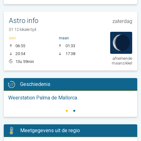
Astro info
zaterdag
01:12 lokale tijd
zon
maan
06:55
01:33
20:54
17:38
afnemende
13u 59min
maansikkel
Geschiedenis
Weerstation Palma de Mallorca
Meetgegevens uit de regio