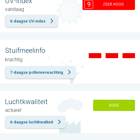
UV-index
9
ZEER HOOG
vandaag
6-daagse UV-index
Stuifmeelinfo
krachtig
7-daagse pollenverwachting
Luchtkwaliteit
GOED
actueel
6-daagse luchtkwaliteit